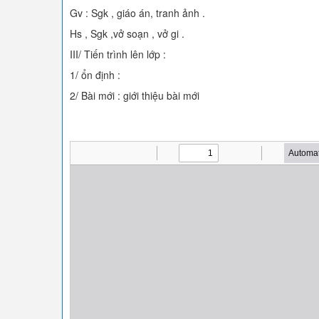
Gv : Sgk , giáo án, tranh ảnh .
Hs , Sgk ,vở soạn , vở gi .
III/ Tiến trình lên lớp :
1/ ổn định :
2/ Bài mới : giới thiệu bài mới