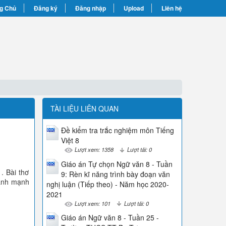
g Chủ
Đăng ký
Đăng nhập
Upload
Liên hệ
TÀI LIỆU LIÊN QUAN
Đề kiểm tra trắc nghiệm môn Tiếng
Việt 8
Lượt xem: 1358
Lượt tải: 0
Giáo án Tự chọn Ngữ văn 8 - Tuần
. Bài thơ
9: Rèn kĩ năng trình bày đoạn văn
oành mạnh
nghị luận (Tiếp theo) - Năm học 2020-
2021
Lượt xem: 101
Lượt tải: 0
Giáo án Ngữ văn 8 - Tuần 25 -