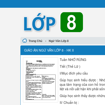
›
Trang Chủ
Ngữ Văn Lớp 8
GIÁO ÁN NGỮ VĂN LỚP 8 - HK II
Tuần NHỚ RỪNG
Tiết (Thế Lữ )
I/Mục đích yêu cầu
Gúp học sinh hiểu được : Nhớ 
qua tâm trạng của con hổ tro
liệt và nỗi uất hận khi phải số
Giúp học sinh thấy được những
II/ Chuẩn bị :