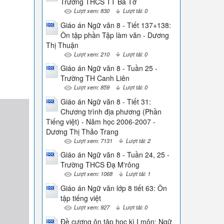
Trường THCS TT Ba Tơ
Lượt xem: 830
Lượt tải: 0
Giáo án Ngữ văn 8 - Tiết 137+138:
Ôn tập phần Tập làm văn - Dương
Thị Thuận
Lượt xem: 210
Lượt tải: 0
Giáo án Ngữ văn 8 - Tuần 25 -
Trường TH Canh Liên
Lượt xem: 859
Lượt tải: 0
Giáo án Ngữ văn 8 - Tiết 31:
Chương trình địa phương (Phần
Tiếng việt) - Năm học 2006-2007 -
Dương Thị Thảo Trang
Lượt xem: 7131
Lượt tải: 2
Giáo án Ngữ văn 8 - Tuần 24, 25 -
Trường THCS Đạ M'rông
Lượt xem: 1068
Lượt tải: 1
Giáo án Ngữ văn lớp 8 tiết 63: Ôn
tập tiếng việt
Lượt xem: 927
Lượt tải: 0
Đề cương ôn tập học kì I môn: Ngữ