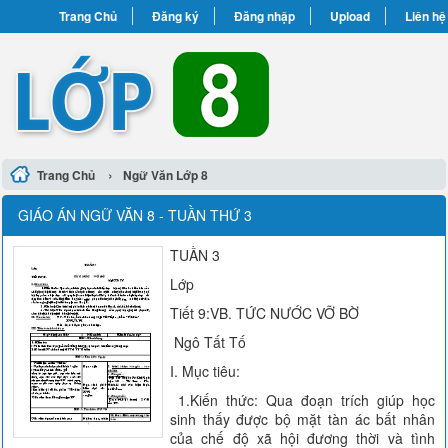
Trang Chủ
Đăng ký
Đăng nhập
Upload
Liên hệ
›
Trang Chủ
Ngữ Văn Lớp 8
GIÁO ÁN NGỮ VĂN 8 - TUẦN THỨ 3
TUẦN 3
Lớp
Tiết 9:VB. TỨC NƯỚC VỠ BỜ
Ngô Tất Tố
I. Mục tiêu:
1.Kiến thức: Qua đoạn trích giúp học
sinh thấy được bộ mặt tàn ác bất nhân
của chế độ xã hội đương thời và tình