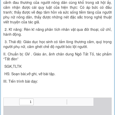
cảnh đau thương của người nông dân cùng khổ trong xã hội ấy,
cảm nhận được cái quy luật của hiện thực: Có áp bức có đấu
tranh; thấy được vẻ đẹp tâm hồn và sức sống tiềm tàng của người
phụ nữ nông dân, thấy được những nét đặc sắc trong nghệ thuật
viết truyện của tác giả.
2. Kĩ năng: Rèn kĩ năng phân tích nhân vật qua đôi thoại, cử chỉ,
hành động.
3. Thái độ: Giáo dục học sinh có tấm lòng thương cảm, quý trọng
người phụ nữ, căm ghét chế độ người bóc lột người.
II. Chuẩn bị: GV . Giáo án, ảnh chân dung Ngô Tất Tố, tác phẩm
“Tắt đèn”
SGK,TLTK
HS: Soạn bài,vở ghi, vở bài tập.
III. Tiến trình bài dạy: