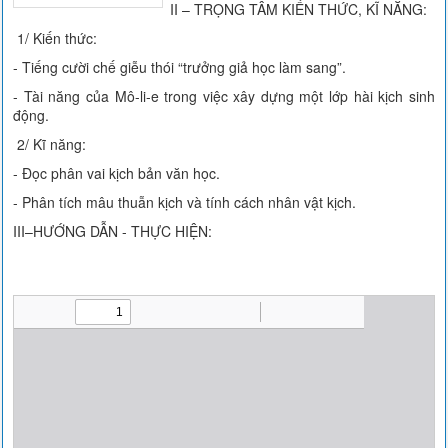
II – TRỌNG TÂM KIẾN THỨC, KĨ NĂNG:
1/ Kiến thức:
- Tiếng cười chế giễu thói “trưởng giả học làm sang”.
- Tài năng của Mô-li-e trong việc xây dựng một lớp hài kịch sinh
động.
2/ Kĩ năng:
- Đọc phân vai kịch bản văn học.
- Phân tích mâu thuẫn kịch và tính cách nhân vật kịch.
III–HƯỚNG DẪN - THỰC HIỆN: