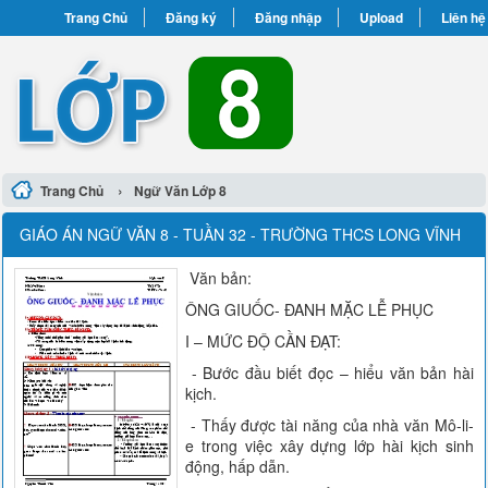
Trang Chủ
Đăng ký
Đăng nhập
Upload
Liên hệ
›
Trang Chủ
Ngữ Văn Lớp 8
GIÁO ÁN NGỮ VĂN 8 - TUẦN 32 - TRƯỜNG THCS LONG VĨNH
Văn bản:
ÔNG GIUỐC- ĐANH MẶC LỄ PHỤC
I – MỨC ĐỘ CẦN ĐẠT:
- Bước đầu biết đọc – hiểu văn bản hài
kịch.
- Thấy được tài năng của nhà văn Mô-li-
e trong việc xây dựng lớp hài kịch sinh
động, hấp dẫn.