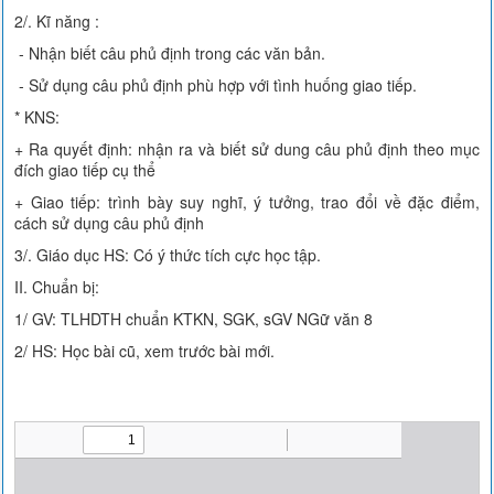
2/. Kĩ năng :
- Nhận biết câu phủ định trong các văn bản.
- Sử dụng câu phủ định phù hợp với tình huống giao tiếp.
* KNS:
+ Ra quyết định: nhận ra và biết sử dung câu phủ định theo mục
đích giao tiếp cụ thể
+ Giao tiếp: trình bày suy nghĩ, ý tưởng, trao đổi về đặc điểm,
cách sử dụng câu phủ định
3/. Giáo dục HS: Có ý thức tích cực học tập.
II. Chuẩn bị:
1/ GV: TLHDTH chuẩn KTKN, SGK, sGV NGữ văn 8
2/ HS: Học bài cũ, xem trước bài mới.