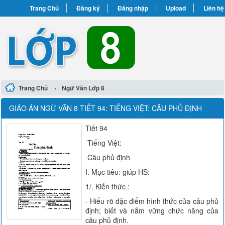
Trang Chủ
Đăng ký
Đăng nhập
Upload
Liên hệ
›
Trang Chủ
Ngữ Văn Lớp 8
GIÁO ÁN NGỮ VĂN 8 TIẾT 94: TIẾNG VIỆT: CÂU PHỦ ĐỊNH
Tiết 94
Tiếng Việt:
Câu phủ định
I. Mục tiêu: giúp HS:
1/. Kiến thức :
- Hiểu rõ đặc điểm hình thức của câu phủ
định; biết và nắm vững chức năng của
câu phủ định.