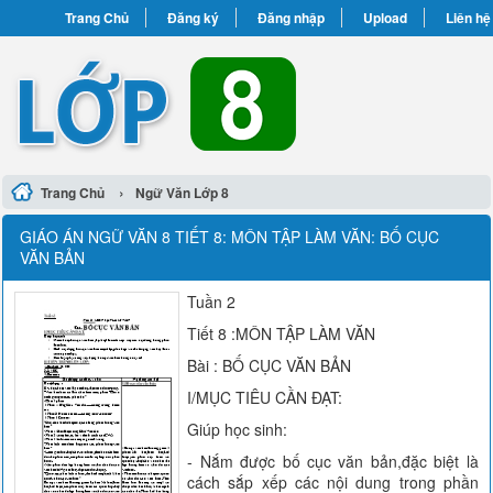
Trang Chủ
Đăng ký
Đăng nhập
Upload
Liên hệ
›
Trang Chủ
Ngữ Văn Lớp 8
GIÁO ÁN NGỮ VĂN 8 TIẾT 8: MÔN TẬP LÀM VĂN: BỐ CỤC
VĂN BẢN
Tuần 2
Tiết 8 :MÔN TẬP LÀM VĂN
Bài : BỐ CỤC VĂN BẢN
I/MỤC TIÊU CẦN ĐẠT:
Giúp học sinh:
- Nắm được bố cục văn bản,đặc biệt là
cách sắp xếp các nội dung trong phần