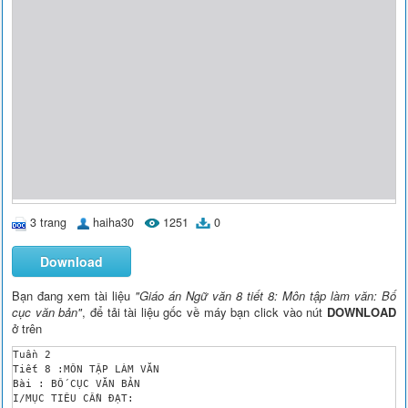
3 trang
haiha30
1251
0
Download
Bạn đang xem tài liệu
"Giáo án Ngữ văn 8 tiết 8: Môn tập làm văn: Bố
cục văn bản"
, để tải tài liệu gốc về máy bạn click vào nút
DOWNLOAD
ở trên
Tuần 2

Tiết 8 :MÔN TẬP LÀM VĂN

Bài : BỐ CỤC VĂN BẢN

I/MỤC TIÊU CẦN ĐẠT:
