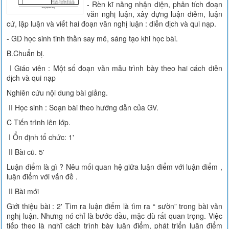
- Rèn kĩ năng nhận diện, phân tích đoạn
văn nghị luận, xây dựng luận điẻm, luận
cứ, lập luận và viết hai đoạn văn nghị luận : diễn dịch và qui nạp.
- GD học sinh tinh thần say mê, sáng tạo khi học bài.
B.Chuẩn bị.
I Giáo viên : Một số đoạn văn mẫu trình bày theo hai cách diễn
dịch và qui nạp
Nghiên cứu nội dung bài giảng.
II Học sinh : Soạn bài theo hướng dẫn của GV.
C Tiến trình lên lớp.
I Ổn định tổ chức: 1'
II Bài cũ. 5'
Luận điểm là gì ? Nêu mối quan hệ giữa luận điểm với luận điểm ,
luận điểm với vấn đề .
II Bài mới
Giới thiệu bài : 2' Tìm ra luận điểm là tìm ra “ sườn” trong bài văn
nghị luận. Nhưng nó chỉ là bước đầu, mặc dù rất quan trọng. Việc
tiếp theo là nghĩ cách trình bày luận điểm, phát triển luận điểm