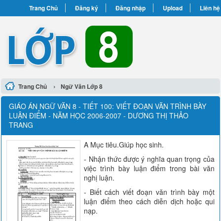
Trang Chủ
Đăng ký
Đăng nhập
Upload
Liên hệ
›
Trang Chủ
Ngữ Văn Lớp 8
GIÁO ÁN NGỮ VĂN 8 - TIẾT 100: VIẾT ĐOẠN VĂN TRÌNH BÀY
LUẬN ĐIỂM - NĂM HỌC 2006-2007 - DƯƠNG THỊ THẢO
TRANG
A Mục tiêu.Giúp học sinh.
- Nhận thức được ý nghĩa quan trọng của
việc trình bày luận điểm trong bài văn
nghị luận.
- Biết cách viết đoạn văn trình bày một
luận điểm theo cách diễn dịch hoặc qui
nạp.