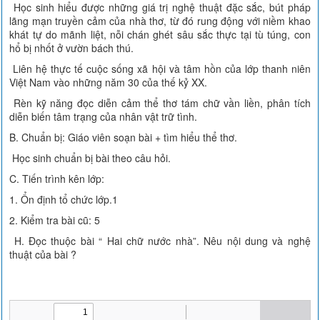
Học sinh hiểu được những giá trị nghệ thuật đặc sắc, bút pháp
lãng mạn truyền cảm của nhà thơ, từ đó rung động với niềm khao
khát tự do mãnh liệt, nỗi chán ghét sâu sắc thực tại tù túng, con
hổ bị nhốt ở vườn bách thú.
Liên hệ thực tế cuộc sống xã hội và tâm hồn của lớp thanh niên
Việt Nam vào những năm 30 của thế kỷ XX.
Rèn kỹ năng đọc diễn cảm thể thơ tám chữ vần liền, phân tích
diễn biến tâm trạng của nhân vật trữ tình.
B. Chuẩn bị: Giáo viên soạn bài + tìm hiểu thể thơ.
Học sinh chuẩn bị bài theo câu hỏi.
C. Tiến trình kên lớp:
1. Ổn định tổ chức lớp.1
2. Kiểm tra bài cũ: 5
H. Đọc thuộc bài “ Hai chữ nước nhà”. Nêu nội dung và nghệ
thuật của bài ?