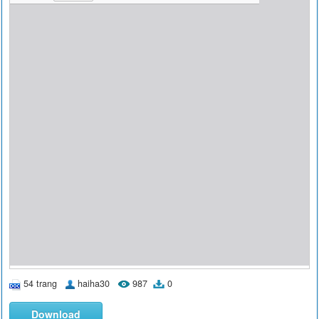
54 trang
haiha30
987
0
Download