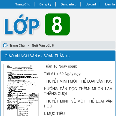
Trang Chủ
Đăng ký
Đăng nhập
Upload
Liên hệ
›
Trang Chủ
Ngữ Văn Lớp 8
GIÁO ÁN NGỮ VĂN 8 - SOẠN TUẦN 16
Tuần 16 Ngày soan:
Tiết 61 + 62 Ngày dạy:
THUYẾT MINH MỘT THỂ LOẠI VĂN HỌC
HƯỚNG DẪN ĐỌC THÊM: MUỐN LÀM
THẰNG CUỘI
THUYẾT MINH VỀ MỘT THỂ LOẠI VĂN
HỌC
I. MỤC TIÊU