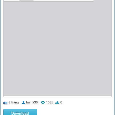
8 trang
haiha30
1035
0
Download