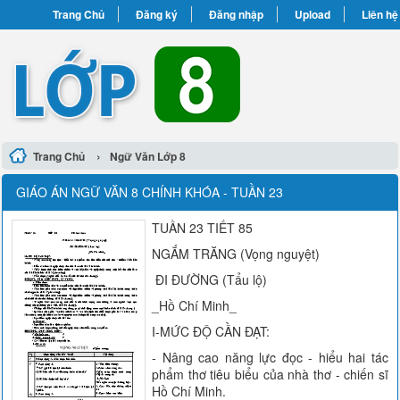
Trang Chủ
Đăng ký
Đăng nhập
Upload
Liên hệ
›
Trang Chủ
Ngữ Văn Lớp 8
GIÁO ÁN NGỮ VĂN 8 CHÍNH KHÓA - TUẦN 23
TUẦN 23 TIẾT 85
NGẮM TRĂNG (Vọng nguyệt)
ĐI ĐƯỜNG (Tẩu lộ)
_Hồ Chí Minh_
I-MỨC ĐỘ CẦN ĐẠT:
- Nâng cao năng lực đọc - hiểu hai tác
phẩm thơ tiêu biểu của nhà thơ - chiến sĩ
Hồ Chí Minh.