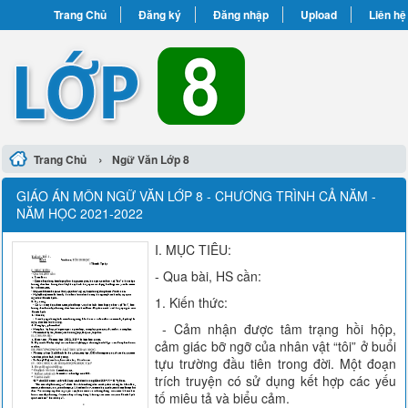
Trang Chủ
Đăng ký
Đăng nhập
Upload
Liên hệ
›
Trang Chủ
Ngữ Văn Lớp 8
GIÁO ÁN MÔN NGỮ VĂN LỚP 8 - CHƯƠNG TRÌNH CẢ NĂM -
NĂM HỌC 2021-2022
I. MỤC TIÊU:
- Qua bài, HS cần:
1. Kiến thức:
- Cảm nhận được tâm trạng hồi hộp,
cảm giác bỡ ngỡ của nhân vật “tôi” ở buổi
tựu trường đầu tiên trong đời. Một đoạn
trích truyện có sử dụng kết hợp các yếu
tố miêu tả và biểu cảm.