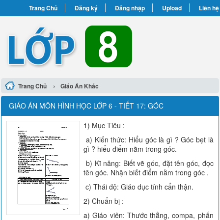
Trang Chủ
Đăng ký
Đăng nhập
Upload
Liên hệ
›
Trang Chủ
Giáo Án Khác
GIÁO ÁN MÔN HÌNH HỌC LỚP 6 - TIẾT 17: GÓC
1) Mục Tiêu :
a) Kiến thức: Hiểu góc là gì ? Góc bẹt là
gì ? hiểu điểm nằm trong góc.
b) Kĩ năng: Biết vẽ góc, đặt tên góc, đọc
tên góc. Nhận biết điểm nằm trong góc .
c) Thái độ: Giáo dục tính cẩn thận.
2) Chuẩn bị :
a) Giáo viên: Thước thẳng, compa, phấn