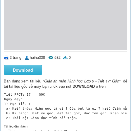
2 trang
haiha338
582
0
Download
Bạn đang xem tài liệu
"Giáo án môn Hình học Lớp 6 - Tiết 17: Góc"
, để
tải tài liệu gốc về máy bạn click vào nút
DOWNLOAD
ở trên
Tiết PPCT: 17	 GÓC	

Ngày dạy:

1) Mục Tiêu :

 a) Kiến thức: Hiểu góc là gì ? Góc bẹt là gì ? hiểu điểm nằm 
 b) Kĩ năng: Biết vẽ góc, đặt tên góc, đọc tên góc. Nhận biết 
 c) Thái độ: Giáo dục tính cẩn thận.

2) Chuẩn bị :

Tài liệu đính kèm:
a) Giáo viên: Thước thẳng, compa, phấn màu, bảng phụ.
