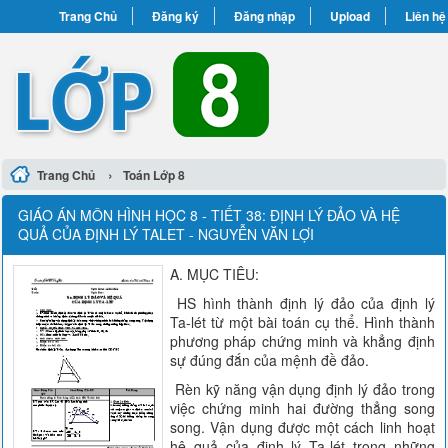
Trang Chủ
Đăng ký
Đăng nhập
Upload
Liên hệ
›
Trang Chủ
Toán Lớp 8
GIÁO ÁN MÔN HÌNH HỌC 8 - TIẾT 38: ĐỊNH LÝ ĐẢO VÀ HỆ
QUẢ CỦA ĐỊNH LÝ TALET - NGUYỄN VĂN LỢI
A. MỤC TIÊU:
HS hình thành định lý đảo của định lý
Ta-lét từ một bài toán cụ thể. Hình thành
phương pháp chứng minh và khẳng định
sự đúng đắn của mệnh đề đảo.
Rèn kỹ năng vận dụng định lý đảo trong
việc chứng minh hai đường thẳng song
song. Vận dụng được một cách linh hoạt
hệ quả của định lý Ta-lét trong những