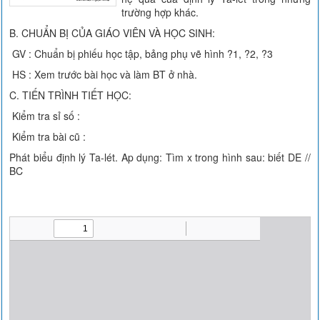
trường hợp khác.
B. CHUẨN BỊ CỦA GIÁO VIÊN VÀ HỌC SINH:
GV : Chuẩn bị phiếu học tập, bảng phụ vẽ hình ?1, ?2, ?3
HS : Xem trước bài học và làm BT ở nhà.
C. TIẾN TRÌNH TIẾT HỌC:
Kiểm tra sỉ số :
Kiểm tra bài cũ :
Phát biểu định lý Ta-lét. Ap dụng: Tìm x trong hình sau: biết DE //
BC