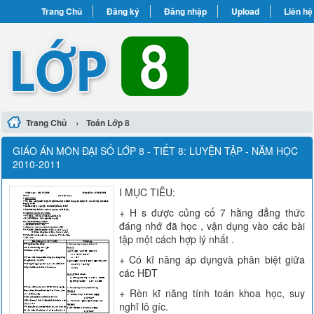
Trang Chủ
Đăng ký
Đăng nhập
Upload
Liên hệ
›
Trang Chủ
Toán Lớp 8
GIÁO ÁN MÔN ĐẠI SỐ LỚP 8 - TIẾT 8: LUYỆN TẬP - NĂM HỌC
2010-2011
I MỤC TIÊU:
+ H s được củng cố 7 hằng đẳng thức
đáng nhớ đã học , vận dụng vào các bài
tập một cách hợp lý nhất .
+ Có kĩ năng áp dụngvà phân biệt giữa
các HĐT
+ Rèn kĩ năng tính toán khoa học, suy
nghĩ lô gíc.