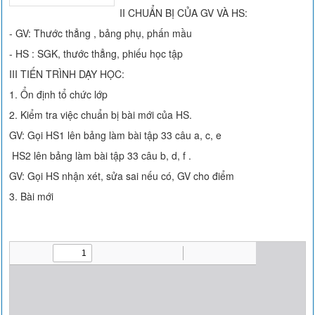
II CHUẨN BỊ CỦA GV VÀ HS:
- GV: Thước thẳng , bảng phụ, phấn mầu
- HS : SGK, thước thẳng, phiếu học tập
III TIẾN TRÌNH DẠY HỌC:
1. Ổn định tổ chức lớp
2. Kiểm tra việc chuẩn bị bài mới của HS.
GV: Gọi HS1 lên bảng làm bài tập 33 câu a, c, e
HS2 lên bảng làm bài tập 33 câu b, d, f .
GV: Gọi HS nhận xét, sửa sai nếu có, GV cho điểm
3. Bài mới