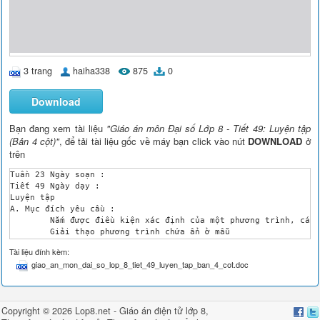
3 trang
haiha338
875
0
Download
Bạn đang xem tài liệu
"Giáo án môn Đại số Lớp 8 - Tiết 49: Luyện tập
(Bản 4 cột)"
, để tải tài liệu gốc về máy bạn click vào nút
DOWNLOAD
ở
trên
Tuần 23	Ngày soạn :

Tiết 49	Ngày dạy :

Luyện tập

A. Mục đích yêu cầu :

	Nắm được điều kiện xác định của một phương trình, các bước giải phương trình chứa ẩn ở mẫu

	Giải thạo phương trình chứa ẩn ở mẫu

	Thấy được và hiểu được nguyên nhân xuất hiện nghiệm ngoại lai

Tài liệu đính kèm:
B. Chuẩn bị :

giao_an_mon_dai_so_lop_8_tiet_49_luyen_tap_ban_4_cot.doc
	Sgk, giáo án, phấn, thước, bảng phụ, phiếu học tập

C. Nội dung :

TG

Hoạt động Giáo viên

Copyright © 2026 Lop8.net -
Giáo án điện tử lớp 8
,
Hoạt động Học sinh
