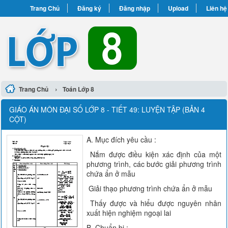
Trang Chủ
Đăng ký
Đăng nhập
Upload
Liên hệ
›
Trang Chủ
Toán Lớp 8
GIÁO ÁN MÔN ĐẠI SỐ LỚP 8 - TIẾT 49: LUYỆN TẬP (BẢN 4
CỘT)
A. Mục đích yêu cầu :
Nắm được điều kiện xác định của một
phương trình, các bước giải phương trình
chứa ẩn ở mẫu
Giải thạo phương trình chứa ẩn ở mẫu
Thấy được và hiểu được nguyên nhân
xuất hiện nghiệm ngoại lai
B. Chuẩn bị :