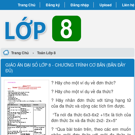
Trang Chủ
Đăng ký
Đăng nhập
Upload
Liên hệ
›
Trang Chủ
Toán Lớp 8
GIÁO ÁN ĐẠI SỐ LỚP 8 - CHƯƠNG TRÌNH CƠ BẢN (BẢN ĐẦY
ĐỦ)
? Hãy cho một ví dụ về đơn thức?
? Hãy cho một ví dụ về đa thức?
? Hãy nhân đơn thức với từng hạng tử
của đa thức và cộng các tích tìm được.
“Ta nói đa thức 6x3-6x2 +15x là tích của
đơn thức 3x và đa thức 2x2- 2x+5"
? “Qua bài toán trên, theo các em muốn
nhân một đơn thức với một đa thức ta