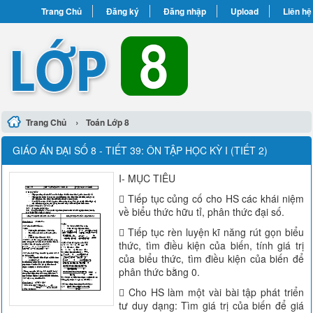
Trang Chủ
Đăng ký
Đăng nhập
Upload
Liên hệ
›
Trang Chủ
Toán Lớp 8
GIÁO ÁN ĐẠI SỐ 8 - TIẾT 39: ÔN TẬP HỌC KỲ I (TIẾT 2)
I- MỤC TIÊU
 Tiếp tục củng cố cho HS các khái niệm
về biểu thức hữu tỉ, phân thức đại số.
 Tiếp tục rèn luyện kĩ năng rút gọn biểu
thức, tìm điều kiện của biến, tính giá trị
của biểu thức, tìm điều kiện của biến để
phân thức bằng 0.
 Cho HS làm một vài bài tập phát triển
tư duy dạng: Tìm giá trị của biến để giá