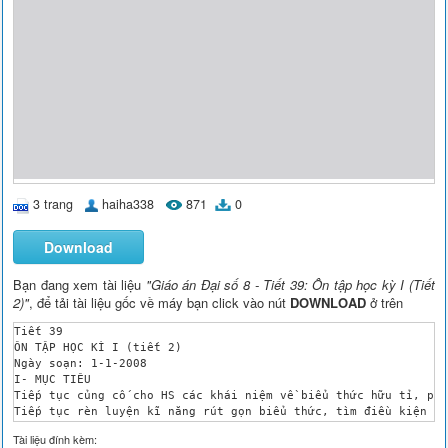
3 trang
haiha338
871
0
Download
Bạn đang xem tài liệu
"Giáo án Đại số 8 - Tiết 39: Ôn tập học kỳ I (Tiết
2)"
, để tải tài liệu gốc về máy bạn click vào nút
DOWNLOAD
ở trên
Tiết 39

ÔN TẬP HỌC KÌ I (tiết 2)

Ngày soạn: 1-1-2008

I- MỤC TIÊU

Tiếp tục củng cố cho HS các khái niệm về biểu thức hữu tỉ, phâ
Tiếp tục rèn luyện kĩ năng rút gọn biểu thức, tìm điều kiện củ
Cho HS làm một vài bài tập phát triển tư duy dạng: Tìm giá trị
Tài liệu đính kèm:
 II-CHUẨN BỊ CỦA GV VÀ HS
