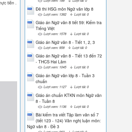
Lượt xem: 188
Lượt tải: 0
ực tiễn .
Đê thi HSG môn Ngữ văn lớp 8
Lượt xem: 1382
Lượt tải: 0
Giáo án Ngữ văn 8 tiết 59: Kiểm tra
Tiếng Việt
Lượt xem: 1578
Lượt tải: 0
Giáo án Ngữ văn 8 - Tiết 1, 2, 3
Lượt xem: 958
Lượt tải: 0
Giáo án Ngữ văn 8 - Tiết 13 đến 72
- THCS Hai Lâm
Lượt xem: 1045
Lượt tải: 0
Giáo án Ngữ văn lớp 8 - Tuần 3
chuẩn
Lượt xem: 1127
Lượt tải: 0
Giáo án chuẩn KTKN môn Ngữ văn
8 - Tuần 8
Lượt xem: 1136
Lượt tải: 0
Bài kiểm tra viết Tập làm văn số 7
(tiết 123 - 124) Văn nghị luận môn:
Ngữ văn 8 - Đề 3
Lượt xem: 960
Lượt tải: 0