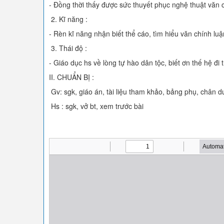
- Đồng thời thấy được sức thuyết phục nghệ thuật văn ch
2. Kĩ năng :
- Rèn kĩ năng nhận biết thể cáo, tìm hiểu văn chính luậ
3. Thái độ :
- Giáo dục hs về lòng tự hào dân tộc, biết ơn thế hệ đi t
II. CHUẨN BỊ :
Gv: sgk, giáo án, tài liệu tham khảo, bảng phụ, chân 
Hs : sgk, vở bt, xem trước bài