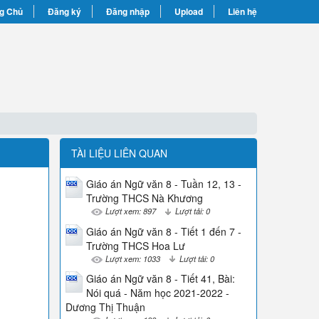
g Chủ
Đăng ký
Đăng nhập
Upload
Liên hệ
TÀI LIỆU LIÊN QUAN
Giáo án Ngữ văn 8 - Tuần 12, 13 -
Trường THCS Nà Khương
Lượt xem: 897
Lượt tải: 0
Giáo án Ngữ văn 8 - Tiết 1 đến 7 -
Trường THCS Hoa Lư
Lượt xem: 1033
Lượt tải: 0
Giáo án Ngữ văn 8 - Tiết 41, Bài:
Nói quá - Năm học 2021-2022 -
Dương Thị Thuận