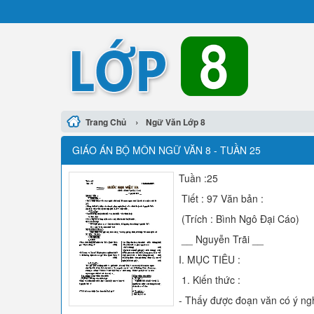
›
Trang Chủ
Ngữ Văn Lớp 8
GIÁO ÁN BỘ MÔN NGỮ VĂN 8 - TUẦN 25
Tuần :25
Tiết : 97 Văn bản :
(Trích : Bình Ngô Đại Cáo)
__ Nguyễn Trãi __
I. MỤC TIÊU :
1. Kiến thức :
- Thấy được đoạn văn có ý ngh