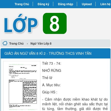
Trang Chủ
Đăng ký
Đăng nhập
Upload
Liên hệ
›
Trang Chủ
Ngữ Văn Lớp 8
GIÁO ÁN NGỮ VĂN 8 KÌ 2 - TRƯỜNG THCS VINH TÂN
Tiết 73 - 74:
NHỚ RỪNG
Thế lữ
A. Mục tiêu:
Giúp HS :
- Cảm nhận được niềm khao khát tự do
mảnh liệt, nổi chán ghét sâu sắc thực tại
tù túng, tầm thường, giả dối được thể