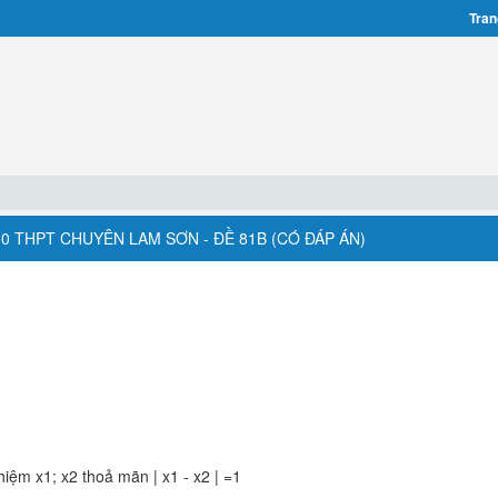
Tran
10 THPT CHUYÊN LAM SƠN - ĐỀ 81B (CÓ ĐÁP ÁN)
ệm x1; x2 thoả mãn | x1 - x2 | =1