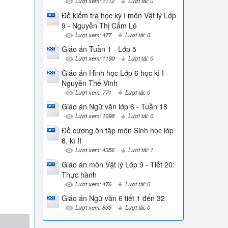
Lượt xem: 1112
Lượt tải: 0
Đề kiểm tra học kỳ I môn Vật lý Lớp
9 - Nguyễn Thị Cẩm Lê
Lượt xem: 477
Lượt tải: 0
Giáo án Tuần 1 - Lớp 5
Lượt xem: 1190
Lượt tải: 0
Giáo án Hình học Lớp 6 học kì I -
Nguyễn Thế Vinh
Lượt xem: 771
Lượt tải: 0
Giáo án Ngữ văn lớp 6 - Tuần 18
Lượt xem: 1098
Lượt tải: 0
Đề cương ôn tập môn Sinh học lớp
8, kì II
Lượt xem: 4356
Lượt tải: 1
Giáo án môn Vật lý Lớp 9 - Tiết 20:
Thực hành
Lượt xem: 476
Lượt tải: 0
Giáo án Ngữ văn 6 tiết 1 đến 32
Lượt xem: 835
Lượt tải: 0