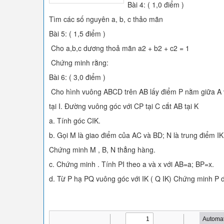
Bài 4: ( 1,0 điểm )
Tìm các số nguyên a, b, c thảo mãn
Bài 5: ( 1,5 điểm )
Cho a,b,c dương thoả mãn a2 + b2 + c2 = 1
Chứng minh rằng:
Bài 6: ( 3,0 điểm )
Cho hình vuông ABCD trên AB lấy điểm P nằm giữa A v
tại I. Đường vuông góc với CP tại C cắt AB tại K
a. Tính góc CIK.
b. Gọi M là giao điểm của AC và BD; N là trung điểm IK
Chứng minh M , B, N thẳng hàng.
c. Chứng minh . Tính PI theo a và x với AB=a; BP=x.
d. Từ P hạ PQ vuông góc với IK ( Q IK) Chứng minh P d