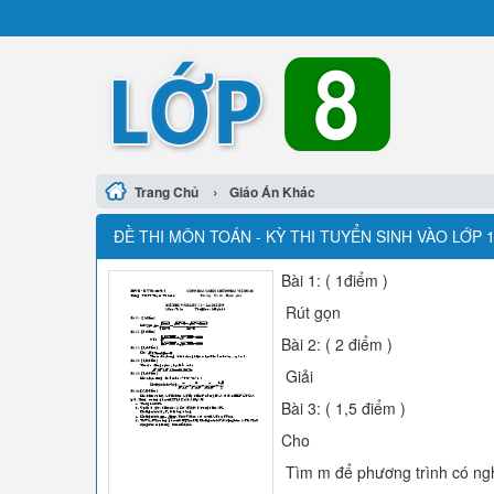
›
Trang Chủ
Giáo Án Khác
ĐỀ THI MÔN TOÁN - KỲ THI TUYỂN SINH VÀO LỚP 
Bài 1: ( 1điểm )
Rút gọn
Bài 2: ( 2 điểm )
Giải
Bài 3: ( 1,5 điểm )
Cho
Tìm m để phương trình có nghi