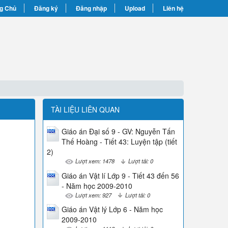
g Chủ
Đăng ký
Đăng nhập
Upload
Liên hệ
TÀI LIỆU LIÊN QUAN
Giáo án Đại số 9 - GV: Nguyễn Tấn
Thế Hoàng - Tiết 43: Luyện tập (tiết
2)
Lượt xem: 1478
Lượt tải: 0
Giáo án Vật lí Lớp 9 - Tiết 43 đến 56
- Năm học 2009-2010
Lượt xem: 927
Lượt tải: 0
Giáo án Vật lý Lớp 6 - Năm học
2009-2010