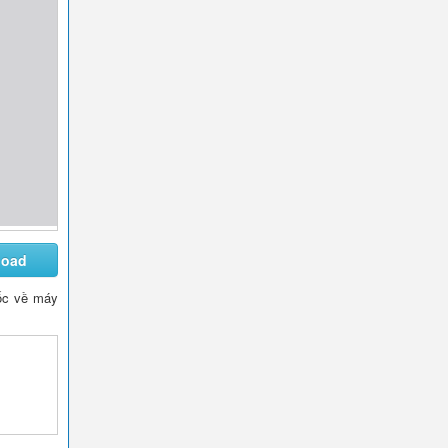
load
 gốc về máy