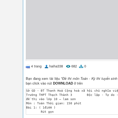
4 trang
haiha338
682
0
Bạn đang xem tài liệu
"Đề thi môn Toán - Kỳ thi tuyển si
bạn click vào nút
DOWNLOAD
ở trên
Sở GD - ĐT Thanh Hoá Cộng hoà xã hội chủ nghĩa việ
Trường THPT Thạch Thành 3	 Độc lập - Tự do - Hạnh phúc

đề thi vào lớp 10 – lam sơn

Môn : Toán Thời gian: 150 phút

Bài 1: ( 1điểm )

	Rút gọn 

Bài 2: ( 2 điểm )
