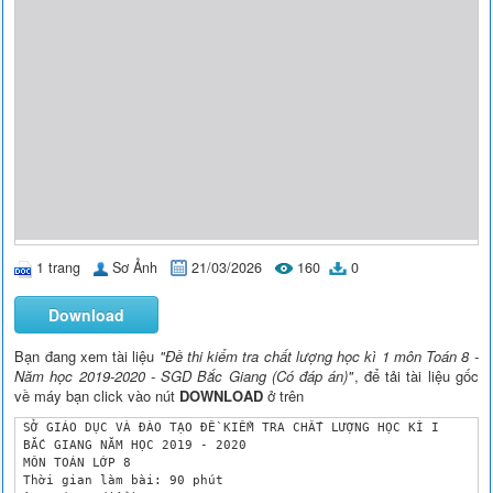
1 trang
Sơ Ảnh
21/03/2026
160
0
Download
Bạn đang xem tài liệu
"Đề thi kiểm tra chất lượng học kì 1 môn Toán 8 -
Năm học 2019-2020 - SGD Bắc Giang (Có đáp án)"
, để tải tài liệu gốc
về máy bạn click vào nút
DOWNLOAD
ở trên
 SỞ GIÁO DỤC VÀ ĐÀO TẠO ĐỀ KIỂM TRA CHẤT LƯỢNG HỌC KÌ I

 BẮC GIANG NĂM HỌC 2019 - 2020

 MÔN TOÁN LỚP 8

 Thời gian làm bài: 90 phút
