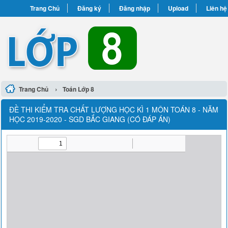
Trang Chủ
Đăng ký
Đăng nhập
Upload
Liên hệ
›
Trang Chủ
Toán Lớp 8
ĐỀ THI KIỂM TRA CHẤT LƯỢNG HỌC KÌ 1 MÔN TOÁN 8 - NĂM
HỌC 2019-2020 - SGD BẮC GIANG (CÓ ĐÁP ÁN)