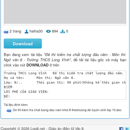
2 trang
haiha30
894
0
Download
Bạn đang xem tài liệu
"Đề thi kiểm tra chất lượng đầu năm - Môn thi:
Ngữ văn 8 - Trường THCS Long Vĩnh"
, để tải tài liệu gốc về máy bạn
click vào nút
DOWNLOAD
ở trên
Trường THCS Long Vĩnh	Đề thi kiểm tra chất lượng đầu năm.

Họ và tên: 	Môn thi: Ngữ văn 8.

Lớp: 8/..	Thời gian thi: 90 phút(Không kể thời gian chép đề)

ĐIỂM

LỜI PHÊ CỦA GIÁO VIÊN:

ĐỀ:

Câu1: Lập sơ đồ thể hiện cấp độ khái quát của nghĩa từ ngữ tro
Tài liệu đính kèm:
Câu 2 : Viết đoạn văn ngắn( Khoảng 5 – 7 dòng) ghi lại suy ngh
De thi kiem tra chat luong dau nam khoi 8 theohuong de tuyen sinh lop 10.doc
Câu 3: Cho đề bài: Nhân dân ta có câu tục ngữ: “ Đi một ngày đ
BÀI LÀM

....

....

Copyright © 2026 Lop8.net -
Giáo án điện tử lớp 8
,
....
