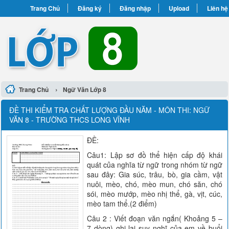
Trang Chủ
Đăng ký
Đăng nhập
Upload
Liên hệ
›
Trang Chủ
Ngữ Văn Lớp 8
ĐỀ THI KIỂM TRA CHẤT LƯỢNG ĐẦU NĂM - MÔN THI: NGỮ
VĂN 8 - TRƯỜNG THCS LONG VĨNH
ĐỀ:
Câu1: Lập sơ đồ thể hiện cấp độ khái
quát của nghĩa từ ngữ trong nhóm từ ngữ
sau đây: Gia súc, trâu, bò, gia cầm, vật
nuôi, mèo, chó, mèo mun, chó săn, chó
sói, mèo mướp, mèo nhị thể, gà, vịt, cúc,
mèo tam thể.(2 điểm)
Câu 2 : Viết đoạn văn ngắn( Khoảng 5 –
7 dòng) ghi lại suy nghĩ của em về buổi