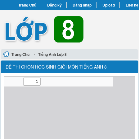
Trang Chủ
Đăng ký
Đăng nhập
Upload
Liên hệ
›
Trang Chủ
Tiếng Anh Lớp 8
ĐỀ THI CHỌN HỌC SINH GIỎI MÔN TIẾNG ANH 8