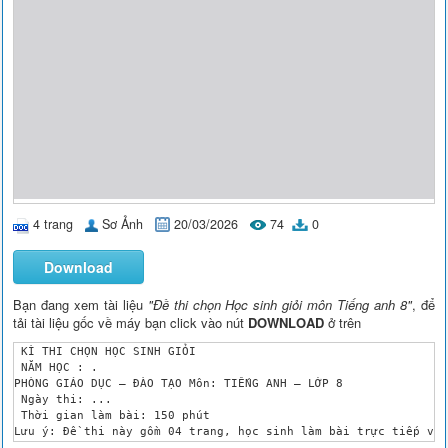
4 trang
Sơ Ảnh
20/03/2026
74
0
Download
Bạn đang xem tài liệu
"Đề thi chọn Học sinh giỏi môn Tiếng anh 8"
, để
tải tài liệu gốc về máy bạn click vào nút
DOWNLOAD
ở trên
 KÌ THI CHỌN HỌC SINH GIỎI

 NĂM HỌC : . 

PHÒNG GIÁO DỤC – ĐÀO TẠO Môn: TIẾNG ANH – LỚP 8

 Ngày thi: ...

 Thời gian làm bài: 150 phút

Lưu ý: Đề thi này gồm 04 trang, học sinh làm bài trực tiếp vào
Học sinh không được sử dụng bất kỳ loại tài liệu nào, kể cả từ