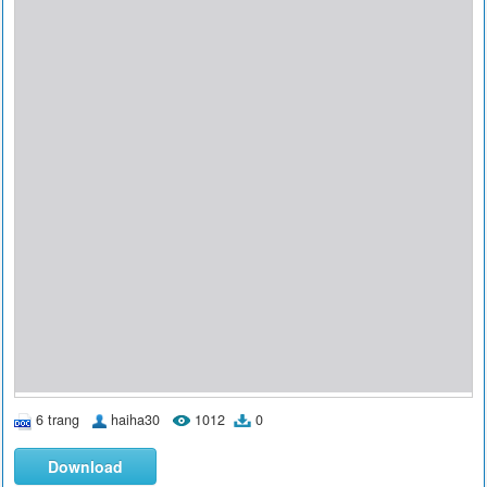
6 trang
haiha30
1012
0
Download