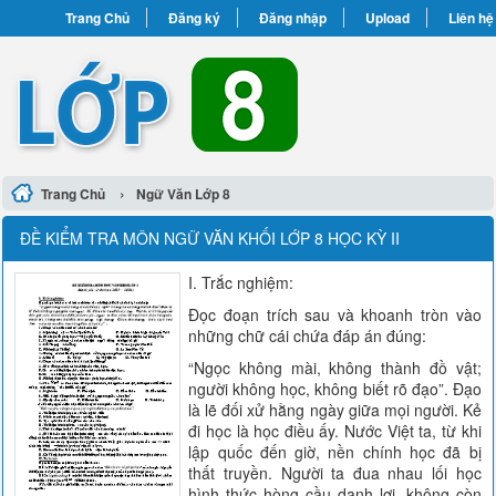
Trang Chủ
Đăng ký
Đăng nhập
Upload
Liên hệ
›
Trang Chủ
Ngữ Văn Lớp 8
ĐỀ KIỂM TRA MÔN NGỮ VĂN KHỐI LỚP 8 HỌC KỲ II
I. Trắc nghiệm:
Đọc đoạn trích sau và khoanh tròn vào
những chữ cái chứa đáp án đúng:
“Ngọc không mài, không thành đồ vật;
người không học, không biết rõ đạo”. Đạo
là lẽ đối xử hằng ngày giữa mọi người. Kẻ
đi học là học điều ấy. Nước Việt ta, từ khi
lập quốc đến giờ, nền chính học đã bị
thất truyền. Người ta đua nhau lối học
hình thức hòng cầu danh lợi, không còn