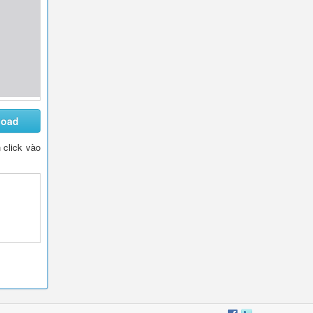
load
n click vào