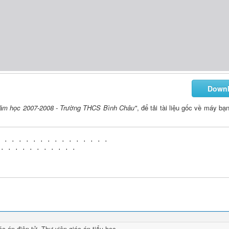
Down
- Năm học 2007-2008 - Trường THCS Bình Châu"
, để tải tài liệu gốc về máy bạ
áo án
điện tử,
Thư viện giáo án tiểu học