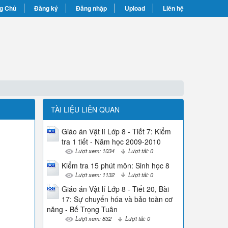
g Chủ
Đăng ký
Đăng nhập
Upload
Liên hệ
TÀI LIỆU LIÊN QUAN
Giáo án Vật lí Lớp 8 - Tiết 7: Kiểm
tra 1 tiết - Năm học 2009-2010
Lượt xem: 1034
Lượt tải: 0
Kiểm tra 15 phút môn: Sinh học 8
Lượt xem: 1132
Lượt tải: 0
Giáo án Vật lí Lớp 8 - Tiết 20, Bài
17: Sự chuyển hóa và bảo toàn cơ
năng - Bế Trọng Tuân
Lượt xem: 832
Lượt tải: 0