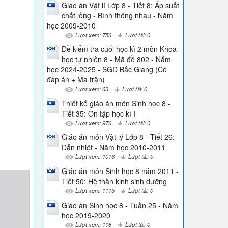
Giáo án Vật lí Lớp 8 - Tiết 8: Áp suất
chất lỏng - Bình thông nhau - Năm
học 2009-2010
Lượt xem: 756
Lượt tải: 0
Đề kiểm tra cuối học kì 2 môn Khoa
học tự nhiên 8 - Mã đề 802 - Năm
học 2024-2025 - SGD Bắc Giang (Có
đáp án + Ma trận)
Lượt xem: 63
Lượt tải: 0
Thiết kế giáo án môn Sinh học 8 -
Tiết 35: Ôn tập học kì I
Lượt xem: 976
Lượt tải: 0
Giáo án môn Vật lý Lớp 8 - Tiết 26:
Dẫn nhiệt - Năm học 2010-2011
Lượt xem: 1016
Lượt tải: 0
Giáo án môn Sinh học 8 năm 2011 -
Tiết 50: Hệ thần kinh sinh dưỡng
Lượt xem: 1115
Lượt tải: 0
Giáo án Sinh học 8 - Tuần 25 - Năm
học 2019-2020
Lượt xem: 118
Lượt tải: 0