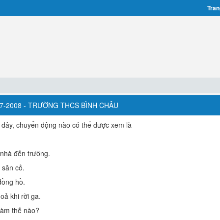
Tran
007-2008 - TRƯỜNG THCS BÌNH CHÂU
 đây, chuyển động nào có thể được xem là
 nhà đến trường.
 sân cỏ.
đồng hồ.
ả khi rời ga.
 làm thế nào?