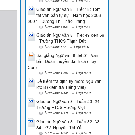
Lượt xem: 6443
Lượt tải: 1
Giáo án Ngữ văn 8 - Tiết 18: Tóm
tắt văn bản tự sự - Năm học 2006-
2007 - Dương Thị Thảo Trang
Lượt xem: 1495
Lượt tải: 1
Giáo án Ngữ văn 8 - Tiết 49 đến 56
- Trường THCS Thịnh Đức
Lượt xem: 877
Lượt tải: 0
Bài giảng Ngữ văn 8 tiết 51: Văn
bản Đoàn thuyền đánh cá (Huy
Cận)
Lượt xem: 4756
Lượt tải: 0
Đề kiểm tra định kỳ môn: Ngữ văn
lớp 8 (kiểm tra Tiếng Việt)
Lượt xem: 1390
Lượt tải: 0
Giáo án Ngữ văn 8 - Tuần 23, 24 -
Trường PTCS Hướng Việt
Lượt xem: 1029
Lượt tải: 0
Giáo án Ngữ văn 8 - Tuần 32, 33,
34 - GV: Nguyễn Thị Yến
Lượt xem: 1052
Lượt tải: 0