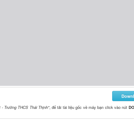
Down
8 - Trường THCS Thái Thịnh"
, để tải tài liệu gốc về máy bạn click vào nút
D