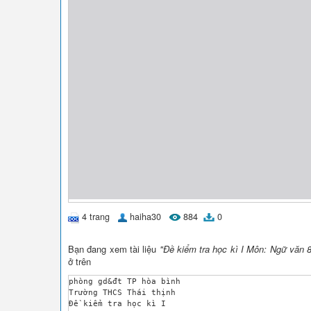
4 trang
haiha30
884
0
Bạn đang xem tài liệu
"Đề kiểm tra học kì I Môn: Ngữ văn 
ở trên
phòng gd&đt TP hòa bình

Trường THCS Thái thịnh

Đề kiểm tra học kì I 
