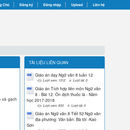
g Chủ
Đăng ký
Đăng nhập
Upload
Liên hệ
TÀI LIỆU LIÊN QUAN
Giáo án dạy Ngữ văn 8 tuần 12
Lượt xem: 1312
Lượt tải: 0
Giáo án Tích hợp liên môn Ngữ văn
8 - Bài 12: Ôn dịch thuốc lá - Năm
p và gạch
học 2017-2018
Lượt xem: 833
Lượt tải: 0
Giáo án Ngữ văn 8 Tiết 52 Ngữ văn
địa phương: Văn bản: Bà tôi -Kao
Sơn