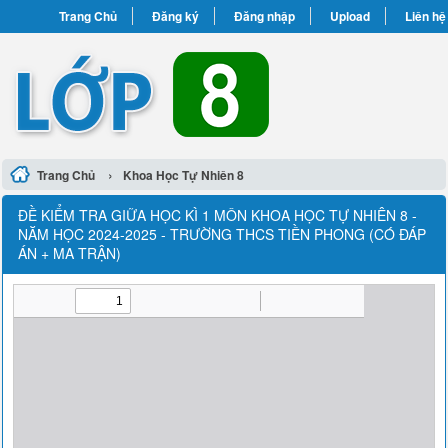
Trang Chủ
Đăng ký
Đăng nhập
Upload
Liên hệ
›
Trang Chủ
Khoa Học Tự Nhiên 8
ĐỀ KIỂM TRA GIỮA HỌC KÌ 1 MÔN KHOA HỌC TỰ NHIÊN 8 -
NĂM HỌC 2024-2025 - TRƯỜNG THCS TIỀN PHONG (CÓ ĐÁP
ÁN + MA TRẬN)