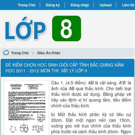
Trang Chủ
Đăng ký
Đăng nhập
Upload
Liên hệ
›
Trang Chủ
Giáo Án Khác
ĐỀ KIỂM CHỌN HỌC SINH GIỎI CẤP TỈNH BẮC GIANG NĂM
HỌC 2011 - 2012 MÔN THI: VẬT LÝ LỚP 9
Câu 1. (4,5 điểm). AB là vật sáng, A'B' là
ảnh của AB qua thấu kính. Cho biết loại
thấu kính được sử dụng. Bằng phép vẽ
hãy xác định vị trí quang tâm, tiêu điểm
chính của thấu kính.
b) Một thấu kính phân kỳ có tiêu cự
20cm. Đặt một ngọn nến cao 15cm,
vuông góc với trục chính của thấu kính
phía trước và cách thấu kính 20cm. Ngọn