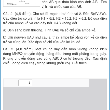
nến AB qua thấu kính cho ảnh A'B'. Tìm
vị trí và chiều cao của AB.
Câu 2. (4,5 điểm). Cho sơ đồ mạch như hình vẽ 2. Đèn Đ(6V-3W).
Các điện trở có giá trị là R1 = 6Ω; R2 = 15Ω; R3 = 6Ω. Bỏ qua điện
trở của ampe kế và các dây nối. UAB không đổi.
a) Đèn sáng bình thường. Tính UAB và số chỉ của ampe kế.
b) Giữ nguyên UAB như câu a, thay ampe kế bằng vôn kế có điện
trở vô cùng lớn. Xác định số chỉ của vôn kế khi đó.
Câu 3. (4,0 điểm). Một khung dây dẫn hình vuông không biến
dạng MNPQ chuyển động thẳng đều trong mặt phẳng trang giấy.
Khung chuyển động vào vùng ABCD có từ trường đều. Xác định
chiều dòng điện chạy trong khung (nếu có). Giải thích.