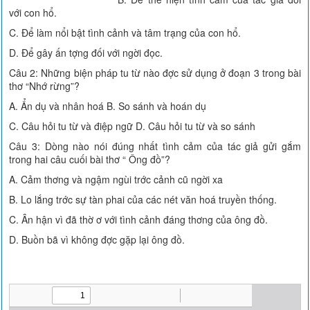
với con hổ.
C. Để làm nổi bật tình cảnh và tâm trạng của con hổ.
D. Để gây ấn tợng đối với ngời đọc.
Câu 2: Những biện pháp tu từ nào đợc sử dụng ở đoạn 3 trong bài
thơ “Nhớ rừng”?
A. Ẩn dụ và nhân hoá B. So sánh và hoán dụ
C. Câu hỏi tu từ và điệp ngữ D. Câu hỏi tu từ và so sánh
Câu 3: Dòng nào nói đúng nhất tình cảm của tác giả gửi gắm
trong hai câu cuối bài thơ “ Ông đồ”?
A. Cảm thơng và ngậm ngùi trớc cảnh cũ ngời xa
B. Lo lắng trớc sự tàn phai của các nét văn hoá truyền thống.
C. Ân hận vì đã thờ ơ với tình cảnh đáng thơng của ông đồ.
D. Buồn bã vì không đợc gặp lại ông đồ.