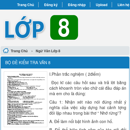
Trang Chủ
Đăng ký
Đăng nhập
Upload
Liên hệ
›
Trang Chủ
Ngữ Văn Lớp 8
BỘ ĐỀ KIỂM TRA VĂN 8
I.Phần trắc nghiệm ( 2điểm)
Đọc kĩ các câu hỏi sau và trả lời bằng
cách khoanh tròn vào chữ cái đầu đáp án
mà em cho là đúng:
Câu 1: Nhận xét nào nói đúng nhất ý
nghĩa của việc xây dựng hai cảnh tợng
đối lập nhau trong bài thơ “ Nhớ rừng”?
A. Để làm nổi bật hình ảnh con hổ.
B. Để thể hiện tình cảm của tác giả đối