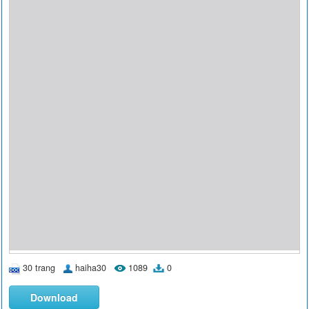
30 trang
haiha30
1089
0
Download