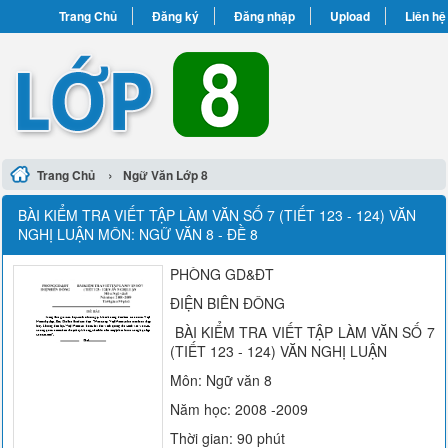
Trang Chủ
Đăng ký
Đăng nhập
Upload
Liên hệ
›
Trang Chủ
Ngữ Văn Lớp 8
BÀI KIỂM TRA VIẾT TẬP LÀM VĂN SỐ 7 (TIẾT 123 - 124) VĂN
NGHỊ LUẬN MÔN: NGỮ VĂN 8 - ĐỀ 8
PHÒNG GD&ĐT
ĐIỆN BIÊN ĐÔNG
BÀI KIỂM TRA VIẾT TẬP LÀM VĂN SỐ 7
(TIẾT 123 - 124) VĂN NGHỊ LUẬN
Môn: Ngữ văn 8
Năm học: 2008 -2009
Thời gian: 90 phút