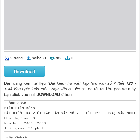
2 trang
haiha30
935
0
Download
Bạn đang xem tài liệu
"Bài kiểm tra viết Tập làm văn số 7 (tiết 123 -
124) Văn nghị luận môn: Ngữ văn 8 - Đề 8"
, để tải tài liệu gốc về máy
bạn click vào nút
DOWNLOAD
ở trên
PHÒNG GD&ĐT 

ĐIỆN BIÊN ĐÔNG

BÀI KIỂM TRA VIẾT TẬP LÀM VĂN SỐ 7 (TIẾT 123 - 124) VĂN NGHỊ L
Môn: Ngữ văn 8

Năm học: 2008 -2009

Thời gian: 90 phút

ĐỀ BÀI 

Tài liệu đính kèm:
 Trong thư gửi các học sinh nhân ngày khai trường đầu tiên của