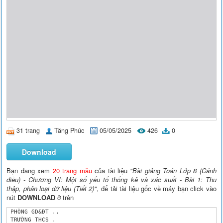
31 trang
Tăng Phúc
05/05/2025
426
0
Download
Bạn đang xem
20 trang mẫu
của tài liệu
"Bài giảng Toán Lớp 8 (Cánh
diều) - Chương VI: Một số yếu tố thống kê và xác suất - Bài 1: Thu
thập, phân loại dữ liệu (Tiết 2)"
, để tải tài liệu gốc về máy bạn click vào
nút
DOWNLOAD
ở trên
 PHÒNG GD&ĐT ..

 TRƯỜNG THCS . 
