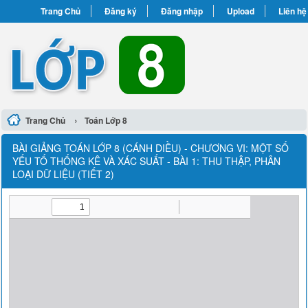
Trang Chủ
Đăng ký
Đăng nhập
Upload
Liên hệ
›
Trang Chủ
Toán Lớp 8
BÀI GIẢNG TOÁN LỚP 8 (CÁNH DIỀU) - CHƯƠNG VI: MỘT SỐ
YẾU TỐ THỐNG KÊ VÀ XÁC SUẤT - BÀI 1: THU THẬP, PHÂN
LOẠI DỮ LIỆU (TIẾT 2)