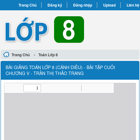
Trang Chủ
Đăng ký
Đăng nhập
Upload
Liên hệ
›
Trang Chủ
Toán Lớp 8
BÀI GIẢNG TOÁN LỚP 8 (CÁNH DIỀU) - BÀI TẬP CUỐI
CHƯƠNG V - TRẦN THỊ THẢO TRANG