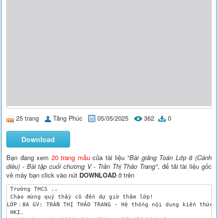
25 trang
Tăng Phúc
05/05/2025
362
0
Download
Bạn đang xem
20 trang mẫu
của tài liệu
"Bài giảng Toán Lớp 8 (Cánh
diều) - Bài tập cuối chương V - Trần Thị Thảo Trang"
, để tải tài liệu gốc
về máy bạn click vào nút
DOWNLOAD
ở trên
 Trường THCS ..

 Chào mừng quý thầy cô đến dự giờ thăm lớp!

LỚP：8A GV: TRẦN THỊ THẢO TRANG - Hệ thống nội dung kiến thức ô
 HKI.
