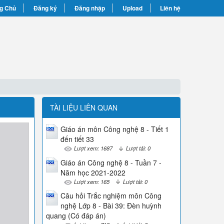
g Chủ
Đăng ký
Đăng nhập
Upload
Liên hệ
TÀI LIỆU LIÊN QUAN
Giáo án môn Công nghệ 8 - Tiết 1
đến tiết 33
Lượt xem: 1687
Lượt tải: 0
Giáo án Công nghệ 8 - Tuần 7 -
Năm học 2021-2022
Lượt xem: 165
Lượt tải: 0
Câu hỏi Trắc nghiệm môn Công
nghệ Lớp 8 - Bài 39: Đèn huỳnh
quang (Có đáp án)