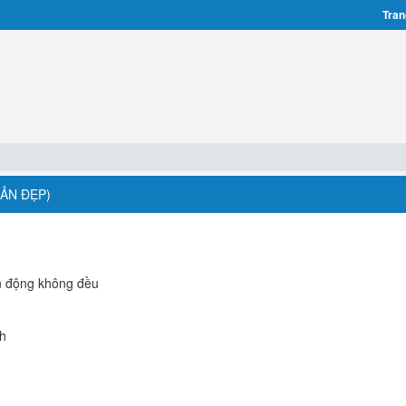
Tran
BẢN ĐẸP)
n động không đều
nh