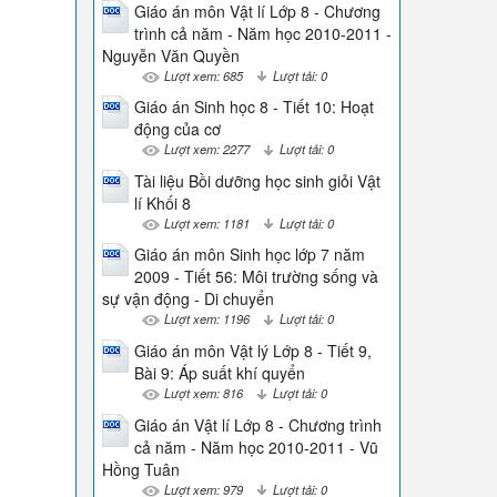
Giáo án môn Vật lí Lớp 8 - Chương
trình cả năm - Năm học 2010-2011 -
Nguyễn Văn Quyền
Lượt xem: 685
Lượt tải: 0
Giáo án Sinh học 8 - Tiết 10: Hoạt
động của cơ
Lượt xem: 2277
Lượt tải: 0
Tài liệu Bồi dưỡng học sinh giỏi Vật
lí Khối 8
Lượt xem: 1181
Lượt tải: 0
Giáo án môn Sinh học lớp 7 năm
2009 - Tiết 56: Môi trường sống và
sự vận động - Di chuyển
Lượt xem: 1196
Lượt tải: 0
Giáo án môn Vật lý Lớp 8 - Tiết 9,
Bài 9: Áp suất khí quyển
Lượt xem: 816
Lượt tải: 0
Giáo án Vật lí Lớp 8 - Chương trình
cả năm - Năm học 2010-2011 - Vũ
Hồng Tuân
Lượt xem: 979
Lượt tải: 0