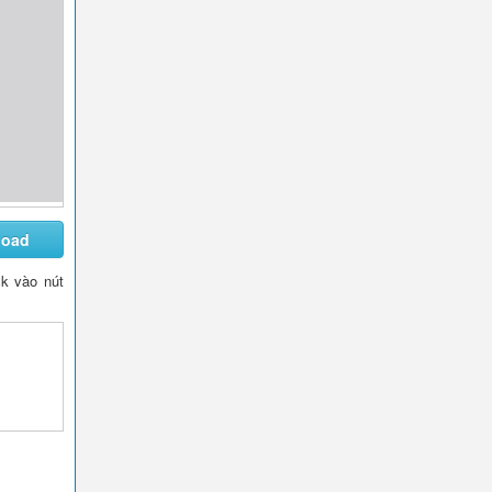
load
ck vào nút