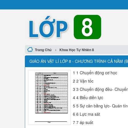
›
Trang Chủ
Khoa Học Tự Nhiên 8
GIÁO ÁN VẬT LÍ LỚP 8 - CHƯƠNG TRÌNH CẢ NĂM (
1 1 Chuyển động cơ học
2 2 Vận tốc
3 3 Chuyển động đều- Chuyể
4 4 Biểu diễn lực
5 5 Sự cân bằng lực- Quán tí
6 6 Lực ma sát
7 7 áp suất