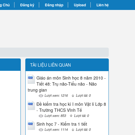
g Chủ
Đăng ký
Đăng nhập
Upload
Liên hệ
TÀI LIỆU LIÊN QUAN
Giáo án môn Sinh học 8 năm 2010 -
Tiết 48: Trụ não-Tiểu não - Não
trung gian
Lượt xem: 1216
Lượt tải: 0
Đề kiểm tra học kì I môn Vật lí Lớp 8
- Trường THCS Vĩnh Tế
Lượt xem: 853
Lượt tải: 0
Sinh học 7 - Kiểm tra 1 tiết
Lượt xem: 1114
Lượt tải: 0