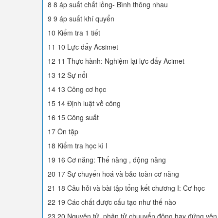
8 8 áp suất chất lỏng- Bình thông nhau
9 9 áp suất khí quyển
10 Kiểm tra 1 tiết
11 10 Lực đẩy Acsimet
12 11 Thực hành: Nghiệm lại lực đẩy Acimet
13 12 Sự nổi
14 13 Công cơ học
15 14 Định luật về công
16 15 Công suất
17 Ôn tập
18 Kiểm tra học kì I
19 16 Cơ năng: Thế năng , động năng
20 17 Sự chuyển hoá và bảo toàn cơ năng
21 18 Câu hỏi và bài tập tổng kết chương I: Cơ học
22 19 Các chất được cấu tạo như thế nào
23 20 Nguyên tử, phân tử chuuyển động hay đứng yên