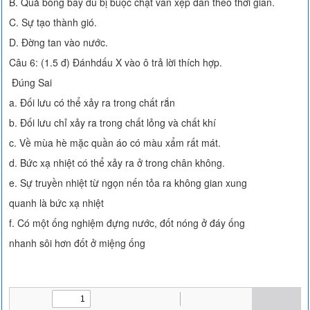
B. Quả bóng bay dù bị buộc chặt vẫn xẹp dần theo thời gian.
C. Sự tạo thành gió.
D. Đờng tan vào nước.
Câu 6: (1.5 đ) Đánhdấu X vào ô trả lời thích hợp.
Đúng Sai
a. Đối lưu có thể xảy ra trong chất rắn
b. Đối lưu chỉ xảy ra trong chất lỏng và chất khí
c. Về mùa hè mặc quần áo có màu xẩm rất mát.
d. Bức xạ nhiệt có thể xảy ra ở trong chân không.
e. Sự truyền nhiệt từ ngọn nến tỏa ra không gian xung
quanh là bức xạ nhiệt
f. Có một ống nghiệm đựng nước, đốt nóng ở đáy ống
nhanh sôi hơn đốt ở miệng ống