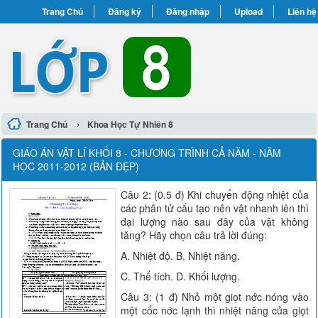
Trang Chủ
Đăng ký
Đăng nhập
Upload
Liên hệ
›
Trang Chủ
Khoa Học Tự Nhiên 8
GIÁO ÁN VẬT LÍ KHỐI 8 - CHƯƠNG TRÌNH CẢ NĂM - NĂM
HỌC 2011-2012 (BẢN ĐẸP)
Câu 2: (0.5 đ) Khi chuyển động nhiệt của
các phân tử cấu tạo nên vật nhanh lên thì
đại lượng nào sau đây của vật không
tăng? Hãy chọn câu trả lời đúng:
A. Nhiệt độ. B. Nhiệt năng.
C. Thể tích. D. Khối lượng.
Câu 3: (1 đ) Nhỏ một giọt nớc nóng vào
một cốc nớc lạnh thì nhiệt năng của giọt