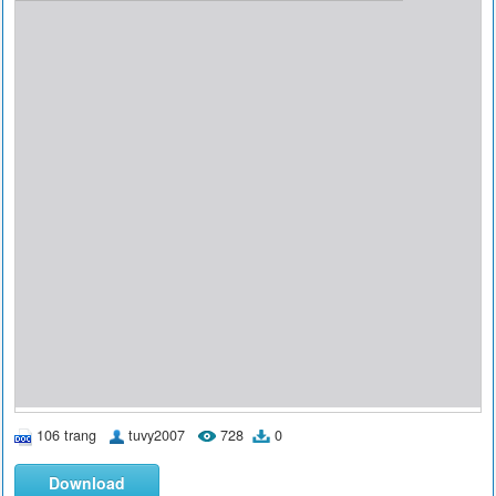
106 trang
tuvy2007
728
0
Download