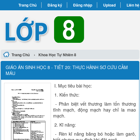
Trang Chủ
Đăng ký
Đăng nhập
Upload
Liên hệ
›
Trang Chủ
Khoa Học Tự Nhiên 8
GIÁO ÁN SINH HỌC 8 - TIẾT 20: THỰC HÀNH SƠ CỨU CẦM
MÁU
I. Mục tiêu bài học:
1. Kiến thức:
- Phân biệt vết thương làm tổn thương
tĩnh mạch, động mạch hay chỉ la mao
mạch.
2. Kĩ năng:
- Rèn kĩ năng băng bó hoặc làm garô,
biết nhưng quy định khi đặt garô.