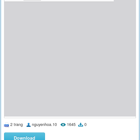
2 trang
nguyenhoa.10
1645
0
Download