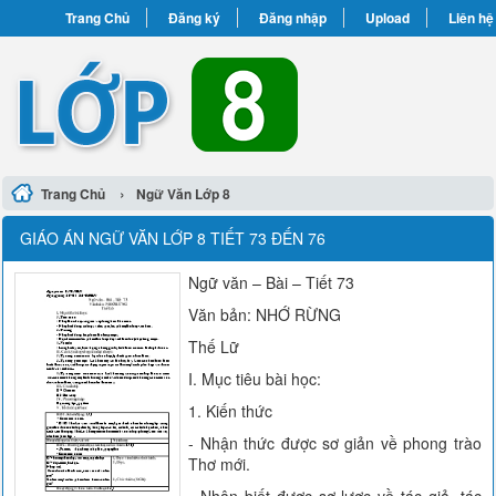
Trang Chủ
Đăng ký
Đăng nhập
Upload
Liên hệ
›
Trang Chủ
Ngữ Văn Lớp 8
GIÁO ÁN NGỮ VĂN LỚP 8 TIẾT 73 ĐẾN 76
Ngữ văn – Bài – Tiết 73
Văn bản: NHỚ RỪNG
Thế Lữ
I. Mục tiêu bài học:
1. Kiến thức
- Nhận thức được sơ giản về phong trào
Thơ mới.