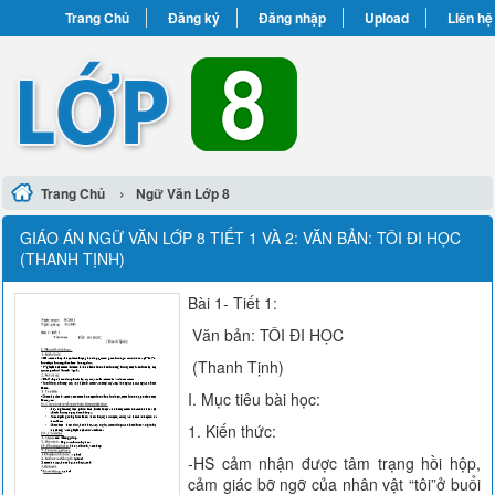
Trang Chủ
Đăng ký
Đăng nhập
Upload
Liên hệ
›
Trang Chủ
Ngữ Văn Lớp 8
GIÁO ÁN NGỮ VĂN LỚP 8 TIẾT 1 VÀ 2: VĂN BẢN: TÔI ĐI HỌC
(THANH TỊNH)
Bài 1- Tiết 1:
Văn bản: TÔI ĐI HỌC
(Thanh Tịnh)
I. Mục tiêu bài học:
1. Kiến thức:
-HS cảm nhận được tâm trạng hồi hộp,
cảm giác bỡ ngỡ của nhân vật “tôi”ở buổi