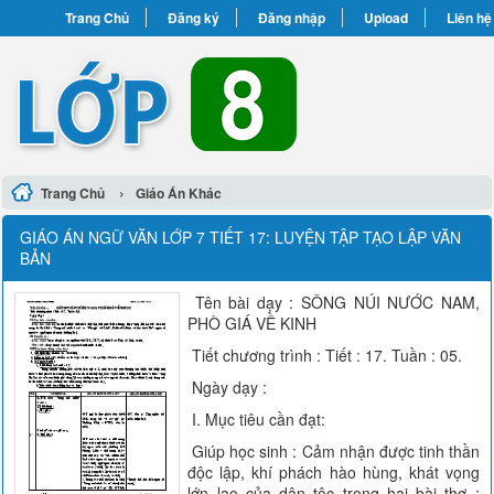
Trang Chủ
Đăng ký
Đăng nhập
Upload
Liên hệ
›
Trang Chủ
Giáo Án Khác
GIÁO ÁN NGỮ VĂN LỚP 7 TIẾT 17: LUYỆN TẬP TẠO LẬP VĂN
BẢN
Tên bài dạy : SÔNG NÚI NƯỚC NAM,
PHÒ GIÁ VỀ KINH
Tiết chương trình : Tiết : 17. Tuần : 05.
Ngày dạy :
I. Mục tiêu cần đạt:
Giúp học sinh : Cảm nhận được tinh thần
độc lập, khí phách hào hùng, khát vọng
lớn lao của dân tộc trong hai bài thơ :