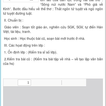
“Sông núi nước Nam” và “Phò giá về
Kinh”. Bước đầu hiểu về thể thơ : Thất ngôn tứ tuyệt và ngũ ngôn
tứ tuyệt đường luật.
II. Chuẩn bị :
Giáo viên : Soạn tốt giáo án, nghiên cứu SGK, SGV, tự điển Hán
Việt, tài liệu, tranh.
Học sinh : Học thuộc bài cũ, soạn bài mới trước ở nhà.
III. Các họat động trên lớp :
1. Ổn định lớp : (Kiểm tra sỉ số lớp).
2.Kiểm tra bài cũ : (Kiểm tra bài tập về nhà – về tạo lập văn bản
của hs)