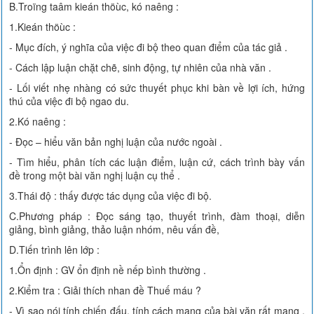
B.Troïng taâm kieán thöùc, kó naêng :
1.Kieán thöùc :
- Mục đích, ý nghĩa của việc đi bộ theo quan điểm của tác giả .
- Cách lập luận chặt chẽ, sinh động, tự nhiên của nhà văn .
- Lối viết nhẹ nhàng có sức thuyết phục khi bàn về lợi ích, hứng
thú của việc đi bộ ngao du.
2.Kó naêng :
- Đọc – hiểu văn bản nghị luận của nước ngoài .
- Tìm hiểu, phân tích các luận điểm, luận cứ, cách trình bày vấn
đề trong một bài văn nghị luận cụ thể .
3.Thái độ : thấy được tác dụng của việc đi bộ.
C.Phương pháp : Đọc sáng tạo, thuyết trình, đàm thoại, diễn
giảng, bình giảng, thảo luận nhóm, nêu vấn đề,
D.Tiến trình lên lớp :
1.Ổn định : GV ổn định nề nếp bình thường .
2.Kiểm tra : Giải thích nhan đề Thuế máu ?
- Vì sao nói tính chiến đấu, tính cách mạng của bài văn rất mạng ,