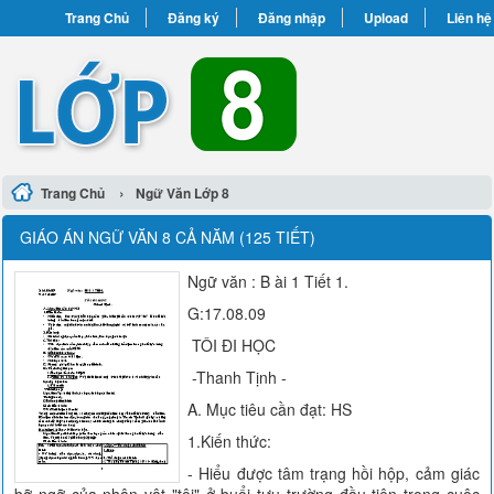
Trang Chủ
Đăng ký
Đăng nhập
Upload
Liên hệ
›
Trang Chủ
Ngữ Văn Lớp 8
GIÁO ÁN NGỮ VĂN 8 CẢ NĂM (125 TIẾT)
Ngữ văn : B ài 1 Tiết 1.
G:17.08.09
TÔI ĐI HỌC
-Thanh Tịnh -
A. Mục tiêu cần đạt: HS
1.Kiến thức:
- Hiểu được tâm trạng hồi hộp, cảm giác