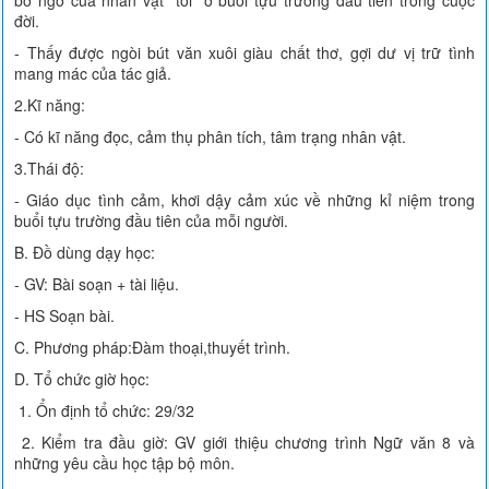
bỡ ngỡ của nhân vật "tôi" ở buổi tựu trường đầu tiên trong cuộc
đời.
- Thấy được ngòi bút văn xuôi giàu chất thơ, gợi dư vị trữ tình
mang mác của tác giả.
2.Kĩ năng:
- Có kĩ năng đọc, cảm thụ phân tích, tâm trạng nhân vật.
3.Thái độ:
- Giáo dục tình cảm, khơi dậy cảm xúc về những kỉ niệm trong
buổi tựu trường đầu tiên của mỗi người.
B. Đồ dùng dạy học:
- GV: Bài soạn + tài liệu.
- HS Soạn bài.
C. Phương pháp:Đàm thoại,thuyết trình.
D. Tổ chức giờ học:
1. Ổn định tổ chức: 29/32
2. Kiểm tra đầu giờ: GV giới thiệu chương trình Ngữ văn 8 và
những yêu cầu học tập bộ môn.