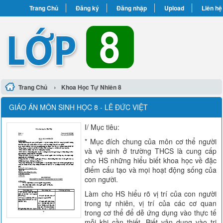
Trang Chủ
Đăng ký
Đăng nhập
Upload
Liên hệ
›
Trang Chủ
Khoa Học Tự Nhiên 8
GIÁO ÁN MÔN SINH HỌC 8 - LÊ ĐỨC VIỆT
I/ Mục tiêu:
* Mục đích chung của môn cơ thể người
và vệ sinh ở trường THCS là cung cấp
cho HS những hiểu biết khoa học về đặc
điểm cấu tạo và mọi hoạt động sống của
con người.
Làm cho HS hiểu rõ vị trí của con người
trong tự nhiên, vị trí của các cơ quan
trong cơ thể để dễ ứng dụng vào thực tế
mỗi khi cần thiết. Biết vận dụng vào tri