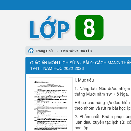
›
Trang Chủ
Lịch Sử và Địa Lí 8
GIÁO ÁN MÔN LỊCH SỬ 8 - BÀI 9: CÁCH MẠNG TH
1941 - NĂM HỌC 2022-2023
I. Mục tiêu
1. Năng lực: Nêu được nhiệm v
tháng Mười năm 1917 ở Nga.
HS có các năng lực đọc hiểu t
theo nhóm và rút ra bài học lịc
2. Phẩm chất: Khâm phục, ủng
luận điệu xuyên tạc lịch sử; c
học tập.