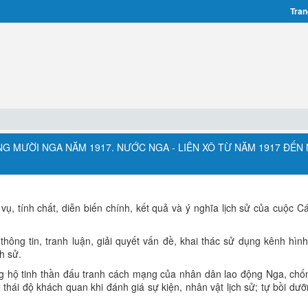
Tran
ÁNG MƯỜI NGA NĂM 1917. NƯỚC NGA - LIÊN XÔ TỪ NĂM 1917 ĐẾN
ụ, tính chất, diễn biến chính, kết quả và ý nghĩa lịch sử của cuộc 
hông tin, tranh luận, giải quyết vấn đề, khai thác sử dụng kênh hình
h sử.
 hộ tinh thần đấu tranh cách mạng của nhân dân lao động Nga, chốn
ó thái độ khách quan khi đánh giá sự kiện, nhân vật lịch sử; tự bồi dư