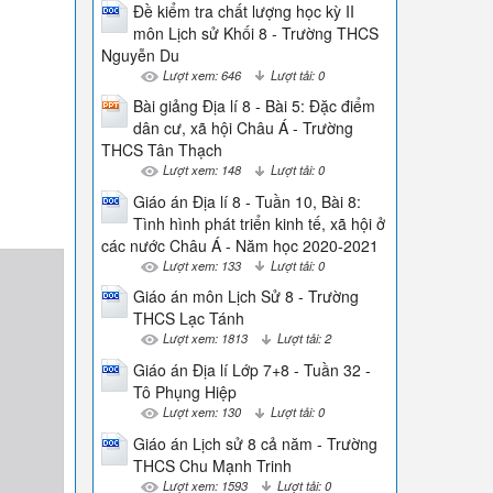
Đề kiểm tra chất lượng học kỳ II
môn Lịch sử Khối 8 - Trường THCS
Nguyễn Du
Lượt xem: 646
Lượt tải: 0
Bài giảng Địa lí 8 - Bài 5: Đặc điểm
dân cư, xã hội Châu Á - Trường
THCS Tân Thạch
Lượt xem: 148
Lượt tải: 0
Giáo án Địa lí 8 - Tuần 10, Bài 8:
Tình hình phát triển kinh tế, xã hội ở
các nước Châu Á - Năm học 2020-2021
Lượt xem: 133
Lượt tải: 0
Giáo án môn Lịch Sử 8 - Trường
THCS Lạc Tánh
Lượt xem: 1813
Lượt tải: 2
Giáo án Địa lí Lớp 7+8 - Tuần 32 -
Tô Phụng Hiệp
Lượt xem: 130
Lượt tải: 0
Giáo án Lịch sử 8 cả năm - Trường
THCS Chu Mạnh Trinh
Lượt xem: 1593
Lượt tải: 0