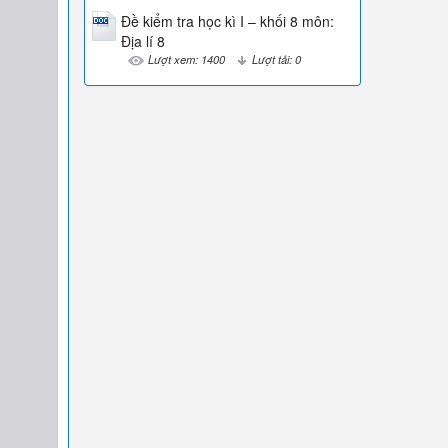
Đề kiểm tra học kì I – khối 8 môn:
Địa lí 8
Lượt xem: 1400
Lượt tải: 0