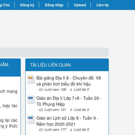
g Chủ
Đăng ký
Đăng nhập
Upload
Liên hệ
 NĂM
TÀI LIỆU LIÊN QUAN
Bài giảng Địa lí 8 - Chuyên đề: Vẽ
và phân tích biểu đồ khí hậu
Lượt xem: 109
Lượt tải: 0
Cách mạng
Giáo án Địa lí Lớp 7+8 - Tuần 29 -
Tô Phụng Hiệp
, hợp tác
Lượt xem: 121
Lượt tải: 0
Giáo án Lịch sử Lớp 8 - Tuần 9 -
g lại các
Năm học 2020-2021
ỡng ý thức
Lượt xem: 177
Lượt tải: 0