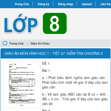
Trang Chủ
Đăng ký
Đăng nhập
Upload
Liên hệ
›
Trang Chủ
Giáo Án Khác
GIÁO ÁN MÔN HÌNH HỌC 7 - TIẾT 47: KIỂM TRA CHƯƠNG II
ĐỀ 1
Bài 1
a / Phát biểu định nghĩa tam giác cân .
Phát biểu tính chất về góc ở đáy của tam
giác cân
b / Vẽ tam giác ABC cân tại B có = 400 ,
AB = 3 cm . Tính góc ở đáy của tam giác
cân đó
Bài 2