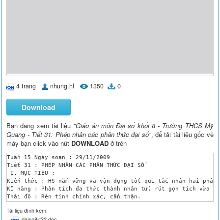
4 trang
nhung.hl
1350
0
Download
Bạn đang xem tài liệu
"Giáo án môn Đại số khối 8 - Trường THCS Mỹ
Quang - Tiết 31: Phép nhân các phân thức đại số"
, để tải tài liệu gốc về
máy bạn click vào nút
DOWNLOAD
ở trên
Tuần 15 Ngày soạn : 29/11/2009

Tiết 31 : PHÉP NHÂN CÁC PHÂN THỨC ĐẠI SỐ 

 I. MỤC TIÊU : 

Kiến thức : HS nắm vững và vận dụng tốt qui tắc nhân hai phân 
Kĩ năng : Phân tích đa thức thành nhân tử, rút gọn tích vừa tì
Thái độ : Rèn tính chính xác, cẩn thận. 

 II. CHUẨN BỊ :

Tài liệu đính kèm:
GV : Bảng phụ ghi bài tập, qui tắc, tính chất phép nhân. Thước
daiso8-t32.doc
HS : Ôn tập qui tắc nhân phân số và các tnhs chất của phép nhâ