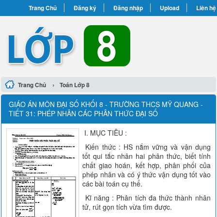
Trang Chủ
Đăng ký
Đăng nhập
Upload
Liên hệ
›
Trang Chủ
Toán Lớp 8
GIÁO ÁN MÔN ĐẠI SỐ KHỐI 8 - TRƯỜNG THCS MỸ QUANG -
TIẾT 31: PHÉP NHÂN CÁC PHÂN THỨC ĐẠI SỐ
I. MỤC TIÊU :
Kiến thức : HS nắm vững và vận dụng
tốt qui tắc nhân hai phân thức, biết tính
chất giao hoán, kết hợp, phân phối của
phép nhân và có ý thức vận dụng tốt vào
các bài toán cụ thể.
Kĩ năng : Phân tích đa thức thành nhân
tử, rút gọn tích vừa tìm được.