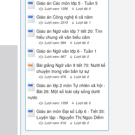
Giáo án Các môn lớp 5 - Tuần 5
Lượt xem: 1356
Lượt tải: 0
Giáo án Công nghệ 6 cả năm
Lượt xem: 2315
Lượt tải: 1
Giáo án Ngữ văn lớp 7 tiết 20: Tìm
hiểu chung về văn biểu cảm
Lượt xem: 994
Lượt tải: 0
Giáo án Ngữ văn lớp 6 - Tuần 1
Lượt xem: 967
Lượt tải: 0
Bài giảng Ngữ văn 9 tiết 70: Nười kể
chuyện trong văn bản tự sự
Lượt xem: 976
Lượt tải: 0
Giáo án lớp 2 môn Tự nhiên xã hội -
Bài 26: Một số loài cây sống dưới
nước
Lượt xem: 1359
Lượt tải: 0
Giáo án môn Đại số Lớp 6 - Tiết 35:
Luyện tập - Nguyễn Thị Ngọc Diễm
Lượt xem: 616
Lượt tải: 0