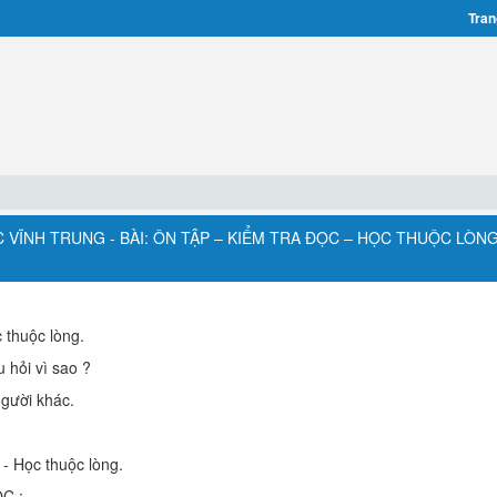
Tran
 VĨNH TRUNG - BÀI: ÔN TẬP – KIỂM TRA ĐỌC – HỌC THUỘC LÒNG
c thuộc lòng.
u hỏi vì sao ?
người khác.
 - Học thuộc lòng.
C :