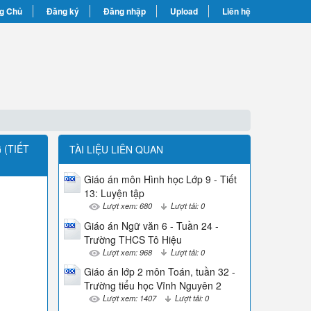
g Chủ
Đăng ký
Đăng nhập
Upload
Liên hệ
 (TIẾT
TÀI LIỆU LIÊN QUAN
Giáo án môn Hình học Lớp 9 - Tiết
13: Luyện tập
Lượt xem: 680
Lượt tải: 0
Giáo án Ngữ văn 6 - Tuần 24 -
Trường THCS Tô Hiệu
Lượt xem: 968
Lượt tải: 0
Giáo án lớp 2 môn Toán, tuần 32 -
Trường tiểu học Vĩnh Nguyên 2
Lượt xem: 1407
Lượt tải: 0