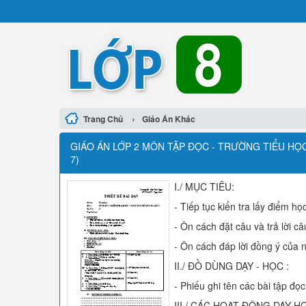
›
Trang Chủ
Giáo Án Khác
GIÁO ÁN LỚP 2 MÔN TẬP ĐỌC - TRƯỜNG TIỂU HỌC
7)
I./ MỤC TIÊU:
- Tiếp tục kiển tra lấy điểm họ
- Ôn cách đặt câu và trả lời câ
- Ôn cách đáp lời đồng ý của 
II./ ĐỒ DÙNG DẠY - HỌC :
- Phiếu ghi tên các bài tập đọc
III./ CÁC HOẠT ĐỘNG DẠY HỌ