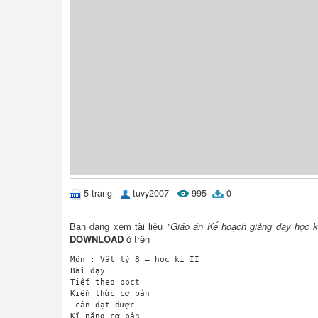
5 trang
tuvy2007
995
0
Bạn đang xem tài liệu
"Giáo án Kế hoạch giảng dạy học k
DOWNLOAD
ở trên
Môn : Vật lý 8 – học kì II

Bài dạy

Tiết theo ppct

Kiến thức cơ bản

 cần đạt được

Kĩ năng cơ bản 
