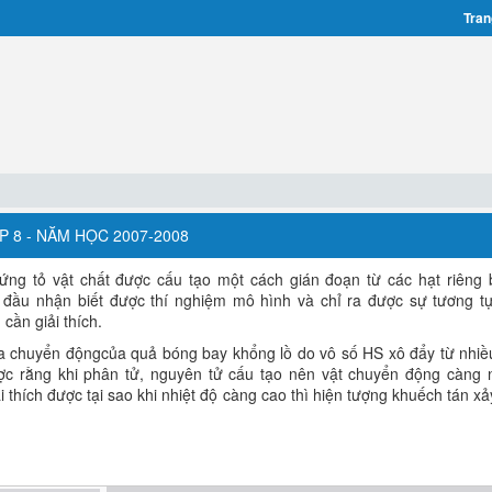
Tran
P 8 - NĂM HỌC 2007-2008
ng tỏ vật chất được cấu tạo một cách gián đoạn từ các hạt riêng b
đầu nhận biết được thí nghiệm mô hình và chỉ ra được sự tương tự
cần giải thích.
ữa chuyển độngcủa quả bóng bay khổng lồ do vô số HS xô đẩy từ nhiề
 rằng khi phân tử, nguyên tử cấu tạo nên vật chuyển động càng 
i thích được tại sao khi nhiệt độ càng cao thì hiện tượng khuếch tán x