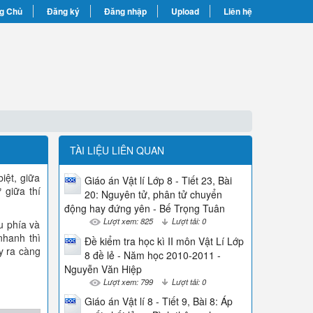
g Chủ
Đăng ký
Đăng nhập
Upload
Liên hệ
TÀI LIỆU LIÊN QUAN
iệt, giữa
Giáo án Vật lí Lớp 8 - Tiết 23, Bài
 giữa thí
20: Nguyên tử, phân tử chuyển
động hay đứng yên - Bế Trọng Tuân
Lượt xem: 825
Lượt tải: 0
u phía và
nhanh thì
Đề kiểm tra học kì II môn Vật Lí Lớp
ảy ra càng
8 đề lẻ - Năm học 2010-2011 -
Nguyễn Văn Hiệp
Lượt xem: 799
Lượt tải: 0
Giáo án Vật lí 8 - Tiết 9, Bài 8: Áp