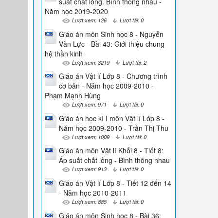
suất chất lỏng. Bình thông nhau -
Năm học 2019-2020
Lượt xem: 126
Lượt tải: 0
Giáo án môn Sinh học 8 - Nguyễn
Văn Lực - Bài 43: Giới thiệu chung
hệ thần kinh
Lượt xem: 3219
Lượt tải: 2
Giáo án Vật lí Lớp 8 - Chương trình
cơ bản - Năm học 2009-2010 -
Phạm Mạnh Hùng
Lượt xem: 971
Lượt tải: 0
Giáo án học kì I môn Vật lí Lớp 8 -
Năm học 2009-2010 - Trần Thị Thu
Lượt xem: 1009
Lượt tải: 0
Giáo án môn Vật lí Khối 8 - Tiết 8:
Áp suất chất lỏng - Bình thông nhau
Lượt xem: 913
Lượt tải: 0
Giáo án Vật lí Lớp 8 - Tiết 12 đến 14
- Năm học 2010-2011
Lượt xem: 885
Lượt tải: 0
Giáo án môn Sinh học 8 - Bài 36: