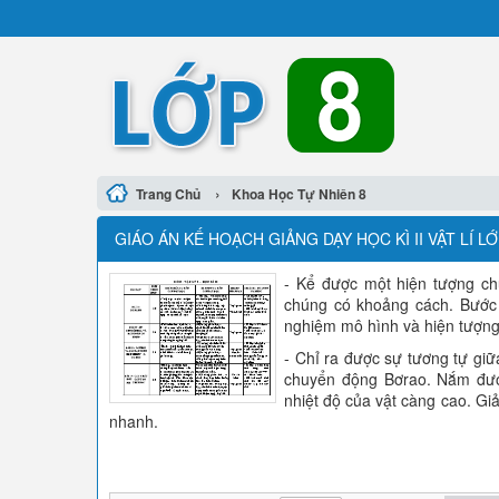
›
Trang Chủ
Khoa Học Tự Nhiên 8
GIÁO ÁN KẾ HOẠCH GIẢNG DẠY HỌC KÌ II VẬT LÍ LỚ
- Kể được một hiện tượng chứ
chúng có khoảng cách. Bước 
nghiệm mô hình và hiện tượng 
- Chỉ ra được sự tương tự gi
chuyển động Bơrao. Nắm được
nhiệt độ của vật càng cao. Giả
nhanh.