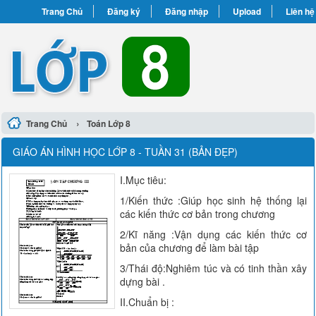
Trang Chủ
Đăng ký
Đăng nhập
Upload
Liên hệ
›
Trang Chủ
Toán Lớp 8
GIÁO ÁN HÌNH HỌC LỚP 8 - TUẦN 31 (BẢN ĐẸP)
I.Mục tiêu:
1/Kiến thức :Giúp học sinh hệ thống lại
các kiến thức cơ bản trong chương
2/Kĩ năng :Vận dụng các kiến thức cơ
bản của chương để làm bài tập
3/Thái độ:Nghiêm túc và có tinh thần xây
dựng bài .
II.Chuẩn bị :