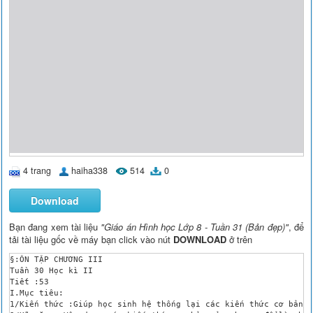
4 trang
haiha338
514
0
Download
Bạn đang xem tài liệu
"Giáo án Hình học Lớp 8 - Tuần 31 (Bản đẹp)"
, để
tải tài liệu gốc về máy bạn click vào nút
DOWNLOAD
ở trên
§:ÔN TẬP CHƯƠNG III

Tuần 30 Học kì II

Tiết :53

I.Mục tiêu:

1/Kiến thức :Giúp học sinh hệ thống lại các kiến thức cơ bản t