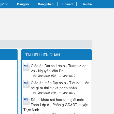
g Chủ
Đăng ký
Đăng nhập
Upload
Liên hệ
TÀI LIỆU LIÊN QUAN
Giáo án Đại số Lớp 8 - Tuần 25 đến
28 - Nguyễn Văn Do
Lượt xem: 998
Lượt tải: 0
Giáo án môn Đại số 8 - Tiết 58: Liên
hệ giữa thứ tự và phép nhân
Lượt xem: 875
Lượt tải: 0
Đề thi khảo sát học sinh giỏi môn
Toán Lớp 8 - Phòn g GD&ĐT huyện
Trực Ninh