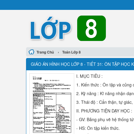
›
Trang Chủ
Toán Lớp 8
GIÁO ÁN HÌNH HỌC LỚP 8 - TIẾT 31: ÔN TẬP HỌC K
I. MỤC TIÊU :
1. Kiến thức : Ôn tập và củng 
2. Kỹ năng : Kĩ năng nhận dạn
3. Thái độ : Cẩn thận, tự giác,
II. PHƯƠNG TIỆN DẠY HỌC :
- GV: Bảng phụ vẽ hệ thống tứ 
- HS: Ôn tập kiến thức.