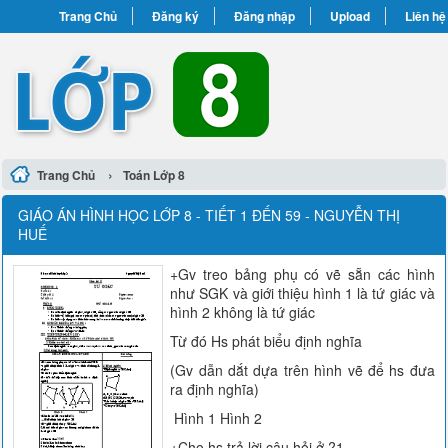
Trang Chủ
Đăng ký
Đăng nhập
Upload
Liên hệ
›
Trang Chủ
Toán Lớp 8
GIÁO ÁN HÌNH HỌC LỚP 8 - TIẾT 1 ĐẾN 59 - NGUYỄN THỊ
HUẾ
+Gv treo bảng phụ có vẽ sẵn các hình
như SGK và giới thiệu hình 1 là tứ giác và
hình 2 không là tứ giác
Từ đó Hs phát biểu định nghĩa
(Gv dẫn dắt dựa trên hình vẽ để hs đưa
ra định nghĩa)
Hình 1 Hình 2
+Cho hs trả lời câu hỏi ở ?1