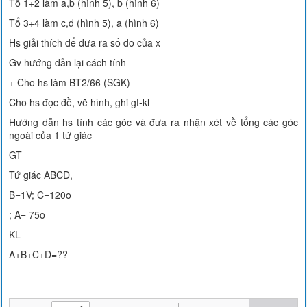
Tổ 1+2 làm a,b (hình 5), b (hình 6)
Tổ 3+4 làm c,d (hình 5), a (hình 6)
Hs giải thích để đưa ra số đo của x
Gv hướng dẫn lại cách tính
+ Cho hs làm BT2/66 (SGK)
Cho hs đọc đề, vẽ hình, ghi gt-kl
Hướng dẫn hs tính các góc và đưa ra nhận xét về tổng các góc
ngoài của 1 tứ giác
GT
Tứ giác ABCD,
B=1V; C=120o
; A= 75o
KL
A+B+C+D=??