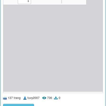
137 trang
tuvy2007
736
0