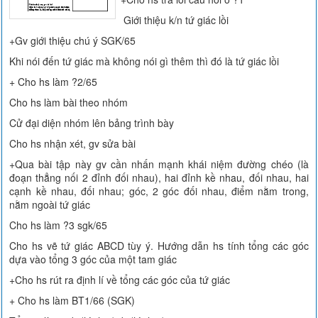
Giới thiệu k/n tứ giác lồi
+Gv giới thiệu chú ý SGK/65
Khi nói đến tứ giác mà không nói gì thêm thì đó là tứ giác lồi
+ Cho hs làm ?2/65
Cho hs làm bài theo nhóm
Cử đại diện nhóm lên bảng trình bày
Cho hs nhận xét, gv sửa bài
+Qua bài tập này gv cần nhấn mạnh khái niệm đường chéo (là
đoạn thẳng nối 2 đỉnh đối nhau), hai đỉnh kề nhau, đối nhau, hai
cạnh kề nhau, đối nhau; góc, 2 góc đối nhau, điểm nằm trong,
nằm ngoài tứ giác
Cho hs làm ?3 sgk/65
Cho hs vẽ tứ giác ABCD tùy ý. Hướng dẫn hs tính tổng các góc
dựa vào tổng 3 góc của một tam giác
+Cho hs rút ra định lí về tổng các góc của tứ giác
+ Cho hs làm BT1/66 (SGK)