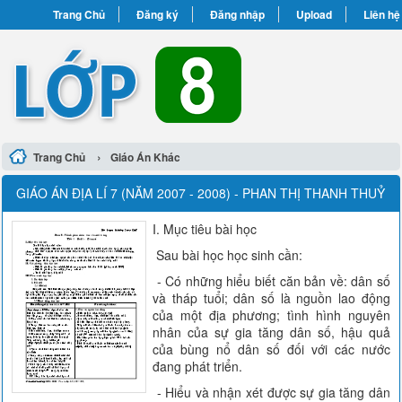
Trang Chủ
Đăng ký
Đăng nhập
Upload
Liên hệ
›
Trang Chủ
Giáo Án Khác
GIÁO ÁN ĐỊA LÍ 7 (NĂM 2007 - 2008) - PHAN THỊ THANH THUỶ
I. Mục tiêu bài học
Sau bài học học sinh cần:
- Có những hiểu biết căn bản về: dân số
và tháp tuổi; dân số là nguồn lao động
của một địa phương; tình hình nguyên
nhân của sự gia tăng dân số, hậu quả
của bùng nổ dân số đối với các nước
đang phát triển.
- Hiểu và nhận xét được sự gia tăng dân